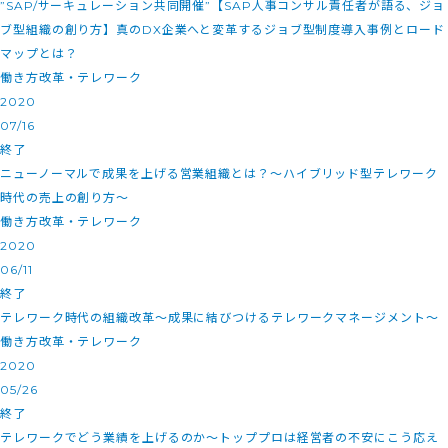
”SAP/サーキュレーション共同開催”【SAP人事コンサル責任者が語る、ジョ
ブ型組織の創り方】真のDX企業へと変革するジョブ型制度導入事例とロード
マップとは？
働き方改革・テレワーク
2020
07/16
終了
ニューノーマルで成果を上げる営業組織とは？～ハイブリッド型テレワーク
時代の売上の創り方～
働き方改革・テレワーク
2020
06/11
終了
テレワーク時代の組織改革～成果に結びつけるテレワークマネージメント～
働き方改革・テレワーク
2020
05/26
終了
テレワークでどう業績を上げるのか～トッププロは経営者の不安にこう応え