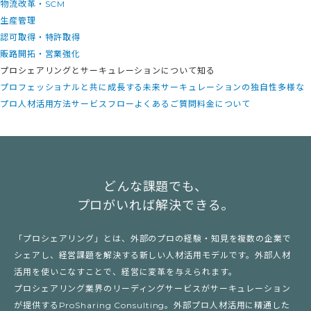
物流改革・SCM
生産管理
認可取得・特許取得
販路開拓・営業強化
プロシェアリングとサーキュレーションについて知る
プロフェッショナルと共に成長する未来
サーキュレーションの独自性
多様な
プロ人材活用方法
サービスフロー
よくあるご質問
料金について
どんな課題でも、
プロがいれば解決できる。
「プロシェアリング」とは、外部のプロの経験・知見を複数の企業で
シェアし、経営課題を解決する新しい人材活用モデルです。外部人材
活用を使いこなすことで、経営に変革を与えられます。
プロシェアリング業界のリーディングサービスがサーキュレーション
が提供するProSharing Consulting。外部プロ人材活用に精通した