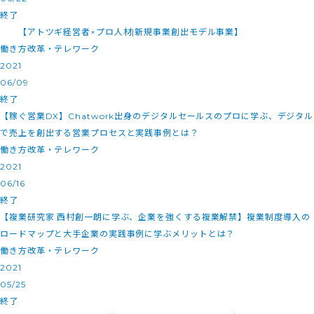
終了
【アトツギ経営者×プロ人材|新規事業創出モデル事業】
働き方改革・テレワーク
2021
06/09
終了
【稼ぐ営業DX】Chatwork出身のデジタルセールスのプロに学ぶ、デジタル
で売上を創出する営業プロセスと実践事例とは？
働き方改革・テレワーク
2021
06/16
終了
【複業研究家 西村創一朗に学ぶ、企業を強くする複業解禁】複業制度導入の
ロードマップと大手企業の実践事例に学ぶメリットとは？
働き方改革・テレワーク
2021
05/25
終了