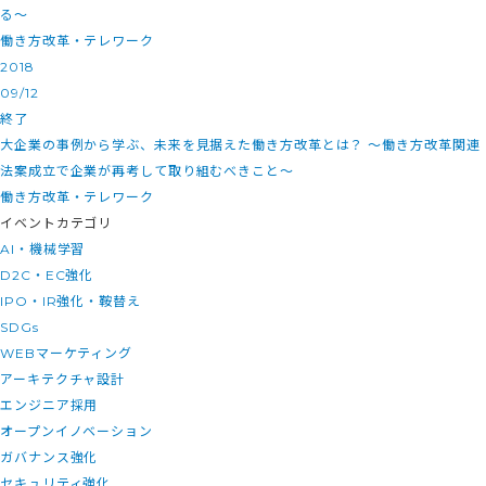
る～
働き方改革・テレワーク
2018
09/12
終了
大企業の事例から学ぶ、未来を見据えた働き方改革とは？ 〜働き方改革関連
法案成立で企業が再考して取り組むべきこと〜
働き方改革・テレワーク
イベントカテゴリ
AI・機械学習
D2C・EC強化
IPO・IR強化・鞍替え
SDGs
WEBマーケティング
アーキテクチャ設計
エンジニア採用
オープンイノベーション
ガバナンス強化
セキュリティ強化