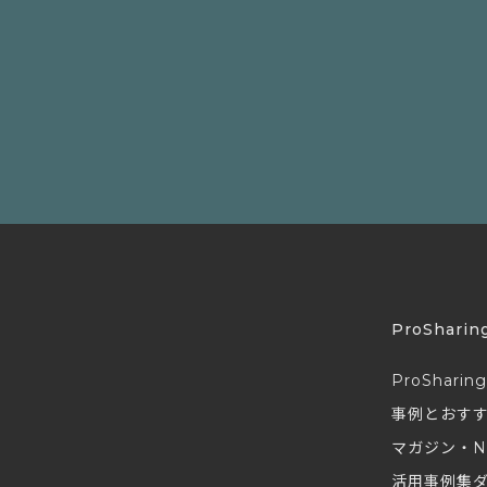
ProSharin
ProSharin
事例とおす
マガジン・N
活用事例集