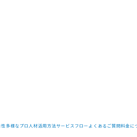
自性
多様なプロ人材活用方法
サービスフロー
よくあるご質問
料金に