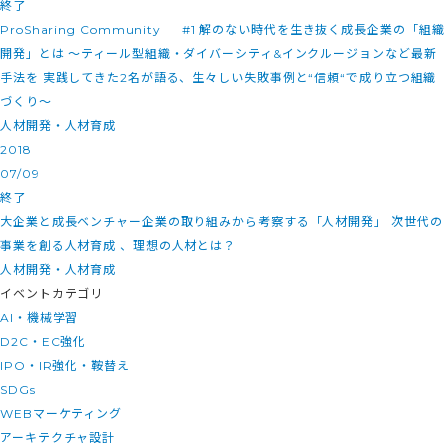
終了
ProSharing Community #1 解のない時代を生き抜く成長企業の「組織
開発」とは 〜ティール型組織・ダイバーシティ&インクルージョンなど最新
手法を 実践してきた2名が語る、生々しい失敗事例と“信頼“で成り立つ組織
づくり〜
人材開発・人材育成
2018
07/09
終了
大企業と成長ベンチャー企業の取り組みから考察する「人材開発」 次世代の
事業を創る人材育成 、理想の人材とは？
人材開発・人材育成
イベントカテゴリ
AI・機械学習
D2C・EC強化
IPO・IR強化・鞍替え
SDGs
WEBマーケティング
アーキテクチャ設計