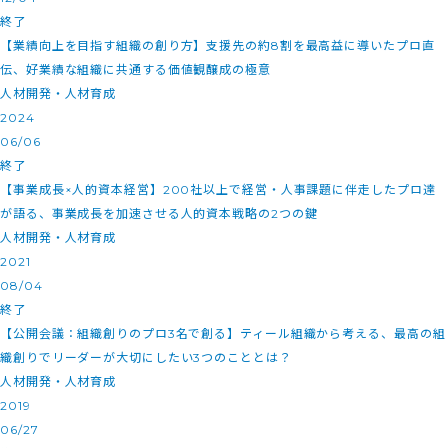
終了
【業績向上を目指す組織の創り方】支援先の約8割を最高益に導いたプロ直
伝、好業績な組織に共通する価値観醸成の極意
人材開発・人材育成
2024
06/06
終了
【事業成長×人的資本経営】200社以上で経営・人事課題に伴走したプロ達
が語る、事業成長を加速させる人的資本戦略の2つの鍵
人材開発・人材育成
2021
08/04
終了
【公開会議：組織創りのプロ3名で創る】ティール組織から考える、最高の組
織創りでリーダーが大切にしたい3つのこととは？
人材開発・人材育成
2019
06/27