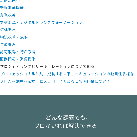
新商品開発
新規事業開発
業務改善
業態変革・デジタルトランスフォーメーション
海外進出
物流改革・SCM
生産管理
認可取得・特許取得
販路開拓・営業強化
プロシェアリングとサーキュレーションについて知る
プロフェッショナルと共に成長する未来
サーキュレーションの独自性
多様な
プロ人材活用方法
サービスフロー
よくあるご質問
料金について
どんな課題でも、
プロがいれば解決できる。