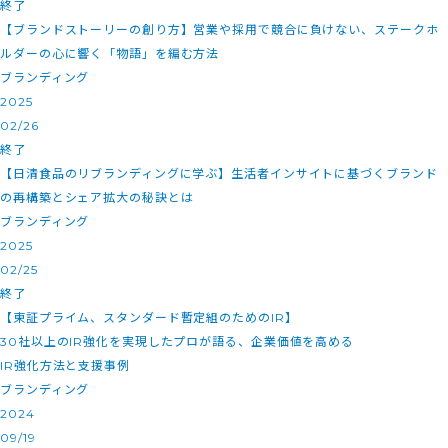
終了
【ブランドストーリーの創り方】営業や採用で競合に負けない、ステークホ
ルダーの心に響く「物語」を編む方法
ブランディング
2025
02/26
終了
【日清食品のリブランディングに学ぶ】生活者インサイトに基づくブランド
の再構築とシェア拡大の秘訣とは
ブランディング
2025
02/25
終了
【東証プライム、スタンダード暫定組のためのIR】
30社以上のIR強化を実現したプロが語る、企業価値を高める
IR強化方法と支援事例
ブランディング
2024
09/19