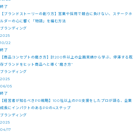
終了
【ブランドストーリーの創り方】営業や採用で競合に負けない、ステークホ
ルダーの心に響く「物語」を編む方法
ブランディング
2025
10/22
終了
【商品コンセプトの磨き方】計200件以上の企画実績から学ぶ、停滞する既
存ブランドをヒット商品へと導く”磨き方”
ブランディング
2025
06/05
終了
【経営者が知るべきPR戦略】100社以上のPR支援をしたプロが語る、企業
成長にインパクトのあるPRの4ステップ
ブランディング
2025
04/17