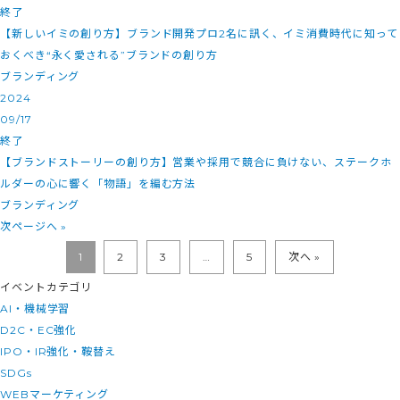
終了
【新しいイミの創り方】ブランド開発プロ2名に訊く、イミ消費時代に知って
おくべき“永く愛される”ブランドの創り方
ブランディング
2024
09/17
終了
【ブランドストーリーの創り方】営業や採用で競合に負けない、ステークホ
ルダーの心に響く「物語」を編む方法
ブランディング
次ページへ »
1
2
3
…
5
次へ »
イベントカテゴリ
AI・機械学習
D2C・EC強化
IPO・IR強化・鞍替え
SDGs
WEBマーケティング