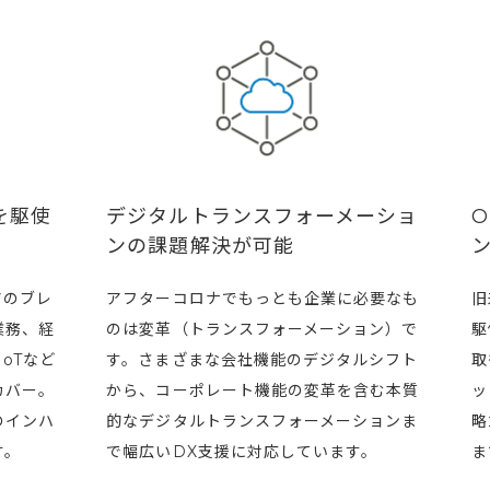
デジタルトランスフォーメーショ
用を駆使
ンの課題解決が可能
アフターコロナでもっとも企業に必要なも
旧
アのブレ
のは変革（トランスフォーメーション）で
駆
業務、経
す。さまざまな会社機能のデジタルシフト
取
oTなど
から、コーポレート機能の変革を含む本質
ッ
カバー。
的なデジタルトランスフォーメーションま
略
のインハ
で幅広いDX支援に対応しています。
ま
す。