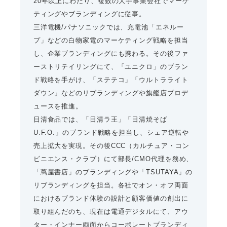
20年以上にわたり、複数の大手事業会社でマーケ
ティングやブランディングに従事。
三洋電機/パナソニックでは、充電池「エネルー
プ」などの白物家電のマーケティング戦略を担当
し、企業ブランディングにも携わる。その後ファ
ーストリテイリングにて、「ユニクロ」のブラン
ド戦略を手がけ、「ステテコ」「ウルトラライト
ダウン」などのリブランディングや旗艦店プロデ
ュースを推進。
日清食品では、「日清ラ王」「日清焼そば
U.F.O.」のブランド戦略を担当し、シェア逆転や
売上拡大を実現。その後CCC（カルチュア・コン
ビニエンス・クラブ）にて部長/CMO代理を務め、
「蔦屋書店」のブランディングや「TSUTAYA」の
リブランディングを担当。各社でオン・オフ両面
におけるブランド体験の設計と顧客価値の創出に
取り組んだのち、現在は電通デジタルにて、アウ
ター・インナー両面からコーポレートブランディ