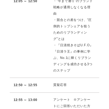
・“今まで通り”のブランド
12:05 ～ 12:50
戦略が通用しなくなる理
由
・競合との差をつけ、“圧
倒的トップシェアを狙う
ためのリブランディン
グ”とは
・『日清焼きそばU.F.O』
『日清ラ王』の事例に学
ぶ、No.1に輝くリブラン
ディングを成功させる3つ
のステップ
質疑応答
12:50 ～ 12:55
アンケート ※アンケー
12:55 ～ 13:00
トにご回答いただいた方