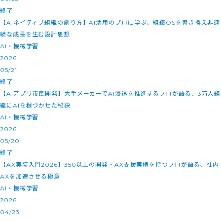
終了
【AIネイティブ組織の創り方】AI活用のプロに学ぶ、組織OSを書き換え非連
続な成長を生む設計思想
AI・機械学習
2026
05/21
終了
【AIアプリ市民開発】大手メーカーでAI浸透を推進するプロが語る、3万人組
織にAIを根づかせた秘訣
AI・機械学習
2026
05/20
終了
【AX実装入門2026】350以上の開発・AX支援実績を持つプロが語る、社内
AXを加速させる極意
AI・機械学習
2026
04/23