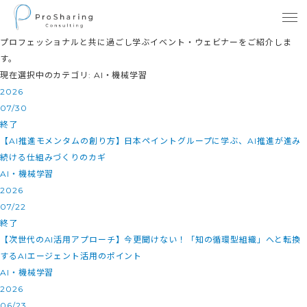
プロフェッショナルと共に過ごし学ぶイベント・ウェビナーをご紹介しま
す。
現在選択中のカテゴリ: AI・機械学習
2026
07/30
終了
【AI推進モメンタムの創り方】日本ペイントグループに学ぶ、AI推進が進み
続ける仕組みづくりのカギ
AI・機械学習
2026
07/22
終了
【次世代のAI活用アプローチ】今更聞けない！「知の循環型組織」へと転換
するAIエージェント活用のポイント
AI・機械学習
2026
06/23