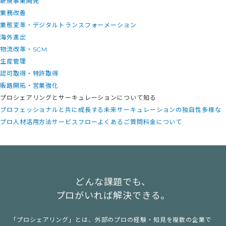
新規事業開発
業務改善
業態変革・デジタルトランスフォーメーション
海外進出
物流改革・SCM
生産管理
認可取得・特許取得
販路開拓・営業強化
プロシェアリングとサーキュレーションについて知る
プロフェッショナルと共に成長する未来
サーキュレーションの独自性
多様な
プロ人材活用方法
サービスフロー
よくあるご質問
料金について
どんな課題でも、
プロがいれば解決できる。
「プロシェアリング」とは、外部のプロの経験・知見を複数の企業で