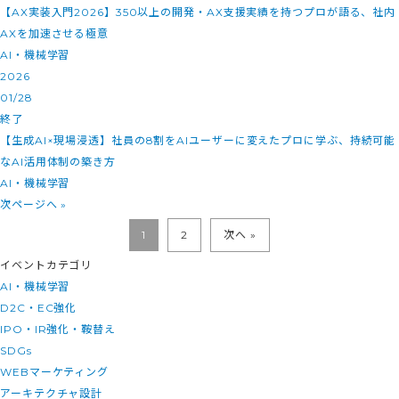
【AX実装入門2026】350以上の開発・AX支援実績を持つプロが語る、社内
AXを加速させる極意
AI・機械学習
2026
01/28
終了
【生成AI×現場浸透】社員の8割をAIユーザーに変えたプロに学ぶ、持続可能
なAI活用体制の築き方
AI・機械学習
次ページへ »
1
2
次へ »
イベントカテゴリ
AI・機械学習
D2C・EC強化
IPO・IR強化・鞍替え
SDGs
WEBマーケティング
アーキテクチャ設計