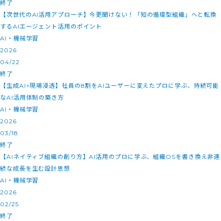
終了
【次世代のAI活用アプローチ】今更聞けない！「知の循環型組織」へと転換
するAIエージェント活用のポイント
AI・機械学習
2026
04/22
終了
【生成AI×現場浸透】社員の8割をAIユーザーに変えたプロに学ぶ、持続可能
なAI活用体制の築き方
AI・機械学習
2026
03/18
終了
【AIネイティブ組織の創り方】AI活用のプロに学ぶ、組織OSを書き換え非連
続な成長を生む設計思想
AI・機械学習
2026
02/25
終了