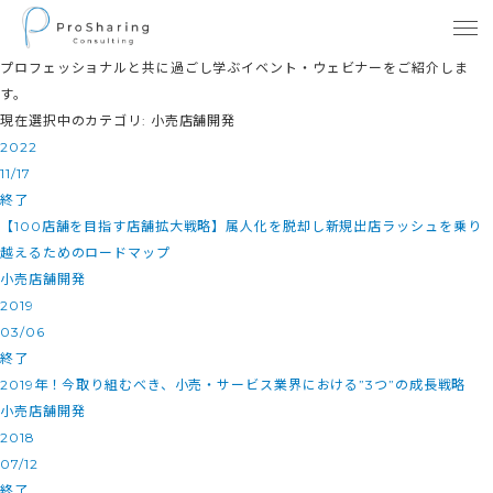
プロフェッショナルと共に過ごし学ぶイベント・ウェビナーをご紹介しま
す。
現在選択中のカテゴリ: 小売店舗開発
2022
11/17
終了
【100店舗を目指す店舗拡大戦略】属人化を脱却し新規出店ラッシュを乗り
越えるためのロードマップ
小売店舗開発
2019
03/06
終了
2019年！今取り組むべき、小売・サービス業界における”3つ”の成長戦略
小売店舗開発
2018
07/12
終了