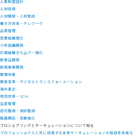
人事制度設計
人材採用
人材開発・人材育成
働き方改革・テレワーク
品質管理
営業組織強化
小売店舗開発
広報組織立ち上げ・強化
新商品開発
新規事業開発
業務改善
業態変革・デジタルトランスフォーメーション
海外進出
物流改革・SCM
生産管理
認可取得・特許取得
販路開拓・営業強化
プロシェアリングとサーキュレーションについて知る
プロフェッショナルと共に成長する未来
サーキュレーションの独自性
多様な