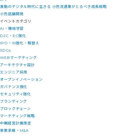
激動のデジタル時代に生きる 小売流通業がとるべき成長戦略
小売店舗開発
イベントカテゴリ
AI・機械学習
D2C・EC強化
IPO・IR強化・鞍替え
SDGs
WEBマーケティング
アーキテクチャ設計
エンジニア採用
オープンイノベーション
ガバナンス強化
セキュリティ強化
ブランディング
ブロックチェーン
マーケティング戦略
中期経営計画策定
事業承継・M&A