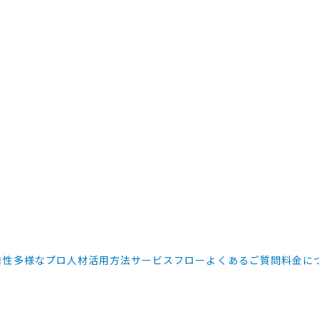
自性
多様なプロ人材活用方法
サービスフロー
よくあるご質問
料金に