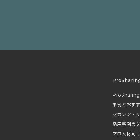
ProSharin
ProSharin
事例とおす
マガジン・N
活用事例集
プロ人材向