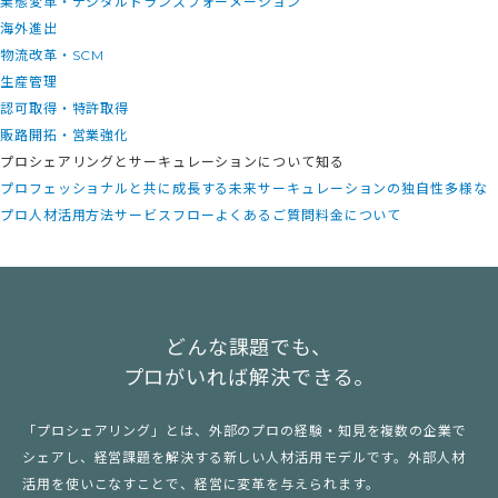
業態変革・デジタルトランスフォーメーション
海外進出
物流改革・SCM
生産管理
認可取得・特許取得
販路開拓・営業強化
プロシェアリングとサーキュレーションについて知る
プロフェッショナルと共に成長する未来
サーキュレーションの独自性
多様な
プロ人材活用方法
サービスフロー
よくあるご質問
料金について
どんな課題でも、
プロがいれば解決できる。
「プロシェアリング」とは、外部のプロの経験・知見を複数の企業で
シェアし、経営課題を解決する新しい人材活用モデルです。外部人材
活用を使いこなすことで、経営に変革を与えられます。