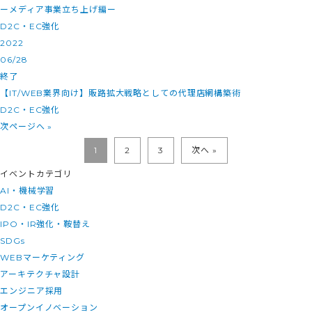
ーメディア事業立ち上げ編ー
D2C・EC強化
2022
06/28
終了
【IT/WEB業界向け】販路拡大戦略としての代理店網構築術
D2C・EC強化
次ページへ »
1
2
3
次へ »
イベントカテゴリ
AI・機械学習
D2C・EC強化
IPO・IR強化・鞍替え
SDGs
WEBマーケティング
アーキテクチャ設計
エンジニア採用
オープンイノベーション