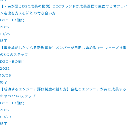
【I-neが語るD2C成長の秘訣】D2Cブランドが成長過程で直面するオフライ
ン進出を支える卸との付き合い方
D2C・EC強化
2022
10/25
終了
【事業承認したくなる新規事業】メンバーが自走し始める0→1フェーズ推進
の3つのステップ
D2C・EC強化
2022
10/06
終了
【成功するエンジニア評価制度の創り方】会社とエンジニアが共に成長する
ための3つのステップ
D2C・EC強化
2022
09/29
終了