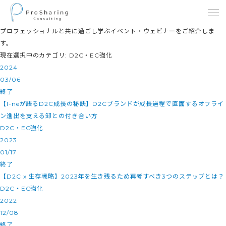
プロフェッショナルと共に過ごし学ぶイベント・ウェビナーをご紹介しま
す。
現在選択中のカテゴリ: D2C・EC強化
2024
03/06
終了
【I-neが語るD2C成長の秘訣】D2Cブランドが成長過程で直面するオフライ
ン進出を支える卸との付き合い方
D2C・EC強化
2023
01/17
終了
【D2C x 生存戦略】2023年を生き残るため再考すべき3つのステップとは？
D2C・EC強化
2022
12/08
終了