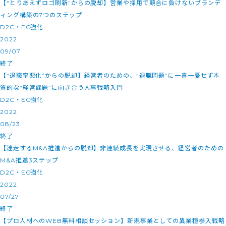
【“とりあえずロゴ刷新”からの脱却】営業や採用で競合に負けないブランデ
ィング構築の7つのステップ
D2C・EC強化
2022
09/07
終了
【“退職率悪化”からの脱却】経営者のための、“退職問題”に一喜一憂せず本
質的な“経営課題”に向き合う人事戦略入門
D2C・EC強化
2022
08/23
終了
【迷走するM&A推進からの脱却】非連続成長を実現させる、経営者のための
M&A推進3ステップ
D2C・EC強化
2022
07/27
終了
【プロ人材へのWEB無料相談セッション】新規事業としての異業種参入戦略