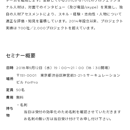
チームを組成します。登録している20代から70代のプロフェッショ
ナル人材は、対面でのインタビュー（及び電話/skype）を実施し、独
自の人材アセスメントにより、スキル・経験・志向性・人物について
適正な評価・知見を蓄積しています。2014年設立以来、プロジェクト
実績は 700社／2,000プロジェクトを超えています。
セミナー概要
日時
2018年9月12日（水）19：00～21：00（18：30開場）
〒151-0001 東京都渋⾕区神宮前3-21-5 サーキュレーション
場所
ビル ForPro
定員
50名
費用
無料
・名刺
持ち
当日は受付の効率化のため名刺を確認させていただきます
物
お名刺の無い方は当日受け付けでお申し付け下さい。