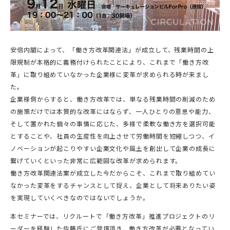
安倍内閣によって、「働き方改革関連法」が成立して、残業時間の上
限規制が本格的に義務付けられたことにより、これまで「働き方改
革」に取り組めていなかった企業様に変革が求められる時が来まし
た。
企業様側からすると、働き方改革では、単なる残業時間の削減のため
の施策だけでは本質的な改革にはならず、一人ひとりの意思や能力、
そして置かれた個々の事情に応じた、多様で柔軟な働き方を選択可能
とすることや、社員の生産性を向上させて労働時間を短縮しつつ、イ
ノベーションが起こりやすい企業文化や風土を創出して企業の成長に
繋げていくといった非常に広範囲な改革が求められます。
働き方改革関連法案が成立した今だからこそ、これまで取り組めてい
なかった変革をするチャンスとして捉え、企業として将来ありたい姿
を実現していくべきなのではないでしょうか。
本セミナーでは、リクルートで「働き方改革」推進プロジェクトのリ
ーダーを経験した佐藤氏にご登壇頂き、働き方改革が必要となってい