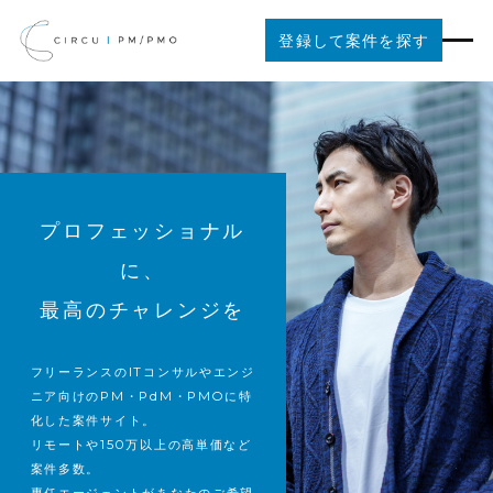
登録して案件を探す
案件を探す
ご利用の流れ
プロフェッショナル
に、
お役立ちコンテンツ
最高のチャレンジを
法人の方はこちら
フリーランスのITコンサルやエンジ
ニア向けの
PM・PdM・PMOに特
化した案件サイト。
リモートや150万以上の高単価など
案件多数。