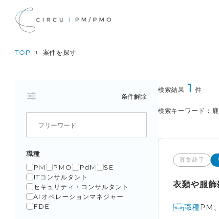
TOP
案件を探す
1
検索結果
件
条件解除
検索キーワード
職種
募集終了
PM
PMO
PdM
SE
ITコンサルタント
衣類や服飾
セキュリティ・コンサルタント
AIオペレーションマネジャー
PM
職種
FDE