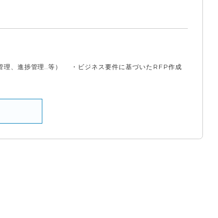
理、進捗管理..等） ・ビジネス要件に基づいたRFP作成