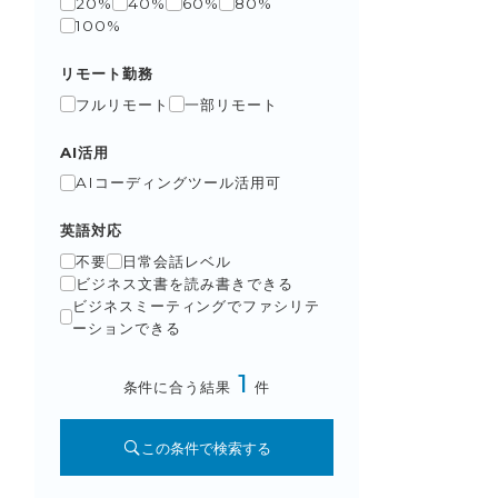
20%
40%
60%
80%
100%
リモート勤務
フルリモート
一部リモート
AI活用
AIコーディングツール活用可
英語対応
不要
日常会話レベル
ビジネス文書を読み書きできる
ビジネスミーティングでファシリテ
ーションできる
1
条件に合う結果
件
この条件で検索する