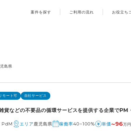
案件を探す
ご利用の流れ
お役立ち
鹿児島県
リモート可
自社サービス
雑貨などの不要品の循環サービスを提供する企業でPM・
96
、PdM
鹿児島県
40~100%
エリア
稼働率
単価
〜
万