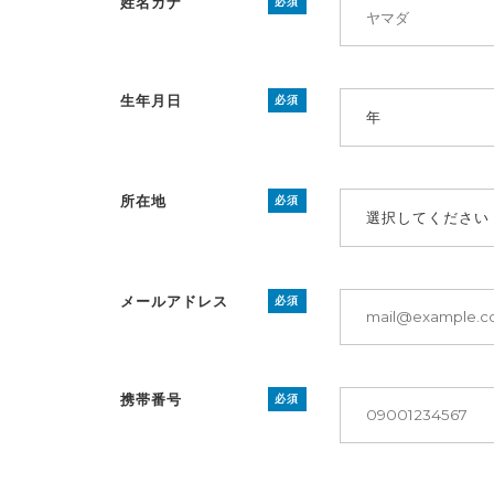
姓名カナ
必須
生年月日
必須
年
所在地
必須
選択してください
メールアドレス
必須
携帯番号
必須