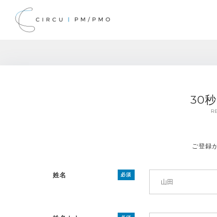
30
R
ご登録
姓名
必須