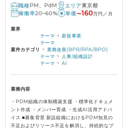
PM、PdM
東京都
職種
エリア
160
20~60%
稼働率
単価
〜
万円／月
業界
テーマ
新規事業
テーマ
案件カテゴリ
業務改善(BPR/RPA/BPO)
テーマ
人事/組織設計
テーマ
AI
業務内容
・PDM組織の体制構築支援 ・標準化ドキュメ
ント作成 ・メンバー育成 ・生成AI活用アドバ
イス ■募集背景 新設組織におけるPDM知見の
不足およびリソース不足を解消し、持続的なプ