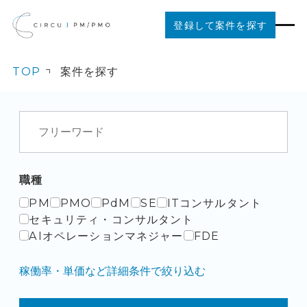
登録して案件を探す
TOP
案件を探す
案件を探す
ご利用の流れ
お役立ちコンテンツ
職種
PM
PMO
PdM
SE
ITコンサルタント
法人の方はこちら
セキュリティ・コンサルタント
AIオペレーションマネジャー
FDE
稼働率・単価など詳細条件で絞り込む