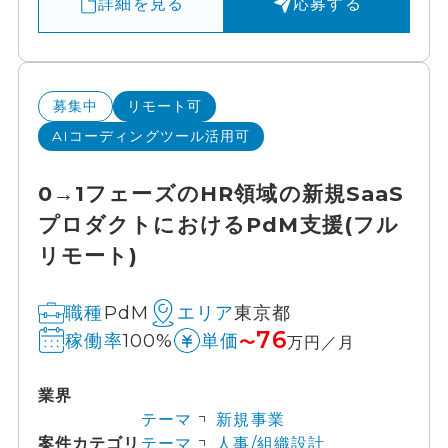
詳細を見る
応募する
募集中
リモート可
AIコーディングツール活用可
0→1フェーズのHR領域の新規SaaS
プロダクトにおけるPdM支援(フル
リモート)
PdM
東京都
職種
エリア
76
100%
稼働率
単価
〜
万円／月
業界
テーマ
新規事業
案件カテゴリ
テーマ
人事/組織設計