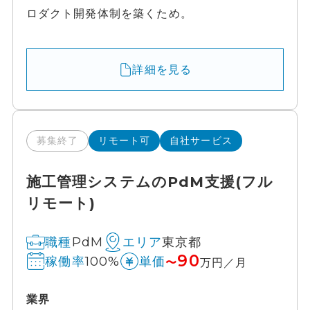
ロダクト開発体制を築くため。
詳細を見る
募集終了
リモート可
自社サービス
施工管理システムのPdM支援(フル
リモート)
PdM
東京都
職種
エリア
90
100%
稼働率
単価
〜
万円／月
業界