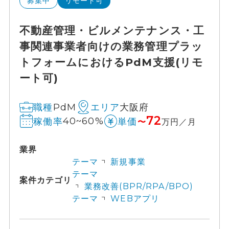
募集中
リモート可
不動産管理・ビルメンテナンス・工
事関連事業者向けの業務管理プラッ
トフォームにおけるPdM支援(リモ
ート可)
PdM
大阪府
職種
エリア
72
40~60%
稼働率
単価
〜
万円／月
業界
テーマ
新規事業
テーマ
案件カテゴリ
業務改善(BPR/RPA/BPO)
テーマ
WEBアプリ