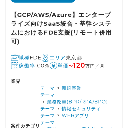
【GCP/AWS/Azure】エンタープ
ライズ向けSaaS統合・基幹システ
ムにおけるFDE支援(リモート併用
可)
FDE
東京都
職種
エリア
120
100%
稼働率
単価
〜
万円／月
業界
テーマ
新規事業
テーマ
業務改善(BPR/RPA/BPO)
テーマ
情報セキュリティ
テーマ
WEBアプリ
テーマ
案件カテゴリ