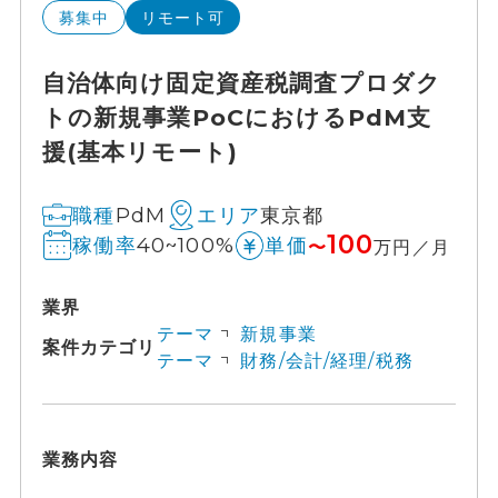
募集中
リモート可
自治体向け固定資産税調査プロダク
トの新規事業PoCにおけるPdM支
援(基本リモート)
PdM
東京都
職種
エリア
100
40~100%
稼働率
単価
〜
万円／月
業界
テーマ
新規事業
案件カテゴリ
テーマ
財務/会計/経理/税務
業務内容