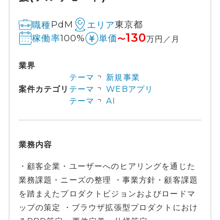
PdM
東京都
職種
エリア
130
100%
稼働率
単価
〜
万円／月
業界
テーマ
新規事業
案件カテゴリ
テーマ
WEBアプリ
テーマ
AI
業務内容
・顧客企業・ユーザーへのヒアリングを通じた
業務課題・ニーズの整理 ・事業方針・顧客課題
を踏まえたプロダクトビジョンおよびロードマ
ップの策定 ・ブラウザ拡張型プロダクトにおけ