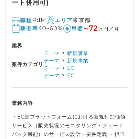
ート併用可)
PdM
東京都
職種
エリア
72
40~60%
稼働率
単価
〜
万円／月
業界
テーマ
新規事業
テーマ
新規事業
案件カテゴリ
テーマ
EC
テーマ
EC
業務内容
・EC卸プラットフォームにおける新規付加価値
サービス（販売状況のモニタリング・フィード
バック機能）のサービス設計・要件定義 ・担当