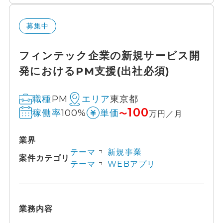
募集中
フィンテック企業の新規サービス開
発におけるPM支援(出社必須)
PM
東京都
職種
エリア
100
100%
稼働率
単価
〜
万円／月
業界
テーマ
新規事業
案件カテゴリ
テーマ
WEBアプリ
業務内容