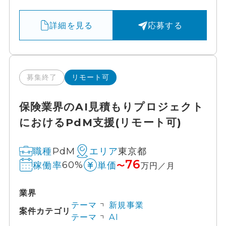
詳細を見る
応募する
募集終了
リモート可
保険業界のAI見積もりプロジェクト
におけるPdM支援(リモート可)
PdM
東京都
職種
エリア
76
60%
稼働率
単価
〜
万円／月
業界
テーマ
新規事業
案件カテゴリ
テーマ
AI