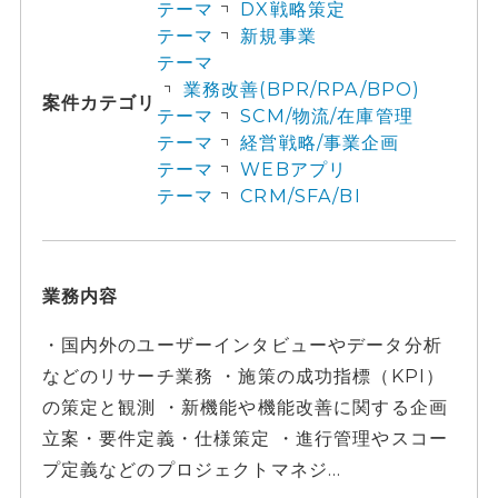
テーマ
DX戦略策定
テーマ
新規事業
テーマ
業務改善(BPR/RPA/BPO)
案件カテゴリ
テーマ
SCM/物流/在庫管理
テーマ
経営戦略/事業企画
テーマ
WEBアプリ
テーマ
CRM/SFA/BI
業務内容
・国内外のユーザーインタビューやデータ分析
などのリサーチ業務 ・施策の成功指標（KPI）
の策定と観測 ・新機能や機能改善に関する企画
立案・要件定義・仕様策定 ・進行管理やスコー
プ定義などのプロジェクトマネジ...