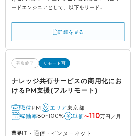
ードエンジニアとして、以下をリード...
詳細を見る
募集終了
リモート可
ナレッジ共有サービスの商用化にお
けるPM支援(フルリモート)
PM
東京都
職種
エリア
110
80~100%
稼働率
単価
〜
万円／月
IT・通信・インターネット
業界