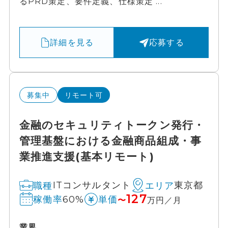
るPRD策定、要件定義、仕様策定 ...
詳細を見る
応募する
募集中
リモート可
金融のセキュリティトークン発行・
管理基盤における金融商品組成・事
業推進支援(基本リモート)
ITコンサルタント
東京都
職種
エリア
127
60%
稼働率
単価
〜
万円／月
業界