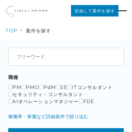
登録して案件を探す
TOP
案件を探す
案件を探す
ご利用の流れ
お役立ちコンテンツ
職種
PM
PMO
PdM
SE
ITコンサルタント
法人の方はこちら
セキュリティ・コンサルタント
AIオペレーションマネジャー
FDE
稼働率・単価など詳細条件で絞り込む