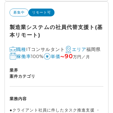
募集中
リモート可
製造業システムの社員代替支援ト(基
本リモート)
ITコンサルタント
福岡県
職種
エリア
90
100%
稼働率
単価
〜
万円／月
業界
案件カテゴリ
業務内容
●クライアント社員に件したタスク推進支援 ・