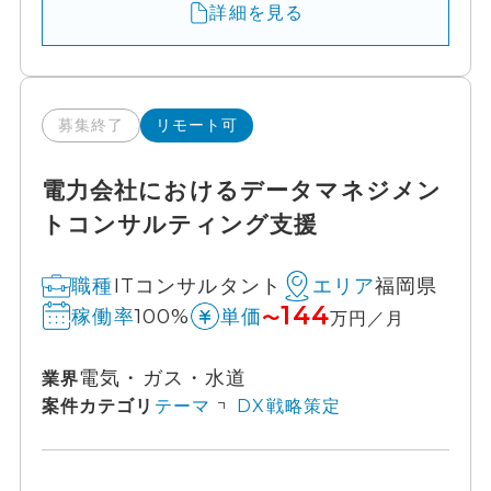
詳細を見る
募集終了
リモート可
電力会社におけるデータマネジメン
トコンサルティング支援
ITコンサルタント
福岡県
職種
エリア
144
100%
稼働率
単価
〜
万円／月
電気・ガス・水道
業界
案件カテゴリ
テーマ
DX戦略策定