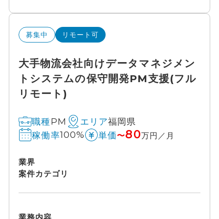
募集中
リモート可
大手物流会社向けデータマネジメン
トシステムの保守開発PM支援(フル
リモート)
PM
福岡県
職種
エリア
80
100%
稼働率
単価
〜
万円／月
業界
案件カテゴリ
業務内容