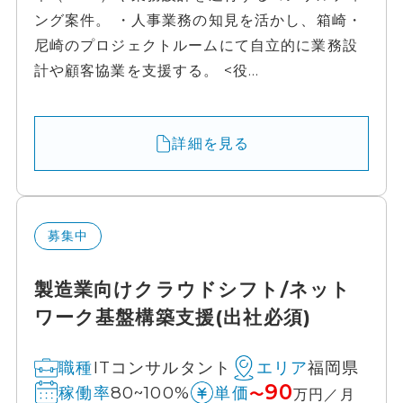
ング案件。 ・人事業務の知見を活かし、箱崎・
尼崎のプロジェクトルームにて自立的に業務設
計や顧客協業を支援する。 <役...
詳細を見る
募集中
製造業向けクラウドシフト/ネット
ワーク基盤構築支援(出社必須)
ITコンサルタント
福岡県
職種
エリア
90
80~100%
稼働率
単価
〜
万円／月