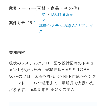
メーカー(素材・食品・その他)
業界
テーマ
DX戦略策定
テーマ
案件カテゴリ
基幹システムの導入/リプレイ
ス
業務内容
現状のシステムのフロー図や設計図等のドキュ
メントがないため、現状把握〜ASIS-TOBE-
GAPのフロー図等を可視化〜RFP作成〜ベンダ
ーコントロール〜運用まで一期通貫で支援いた
だきます。 ■募集背景 基幹システム...