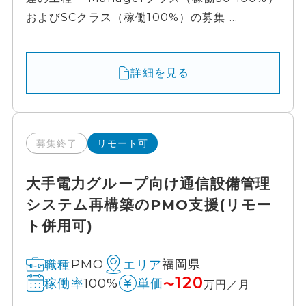
およびSCクラス（稼働100%）の募集 ...
詳細を見る
募集終了
リモート可
大手電力グループ向け通信設備管理
システム再構築のPMO支援(リモー
ト併用可)
PMO
福岡県
職種
エリア
120
100%
稼働率
単価
〜
万円／月