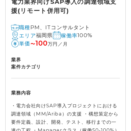
電力業界向けSAP導入の調達領域支
援(リモート併用可)
PM、ITコンサルタント
職種
福岡県
100%
エリア
稼働率
100
単価
〜
万円／月
業界
案件カテゴリ
業務内容
・電力会社向けSAP導入プロジェクトにおける
調達領域（MM/Ariba）の支援 ・構想策定から
要件定義、設計、開発、テスト、移行までの一
連の工程 ・Managerクラス（稼働50-100%）