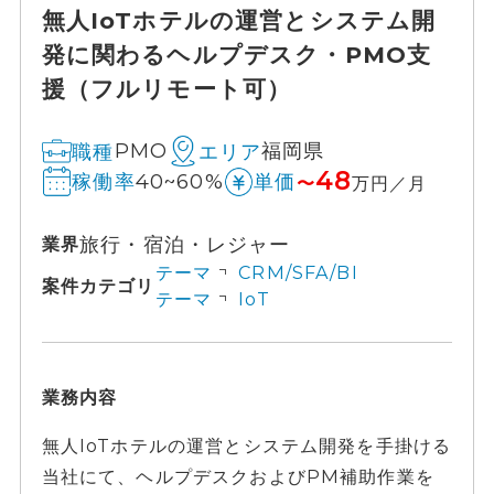
無人IoTホテルの運営とシステム開
発に関わるヘルプデスク・PMO支
援（フルリモート可）
PMO
福岡県
職種
エリア
48
40~60%
稼働率
単価
〜
万円／月
旅行・宿泊・レジャー
業界
テーマ
CRM/SFA/BI
案件カテゴリ
テーマ
IoT
業務内容
無人IoTホテルの運営とシステム開発を手掛ける
当社にて、ヘルプデスクおよびPM補助作業を