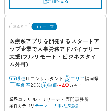
詳細を見る
募集終了
リモート可
医療系アプリを開発するスタートア
ップ企業で人事労務アドバイザリー
支援(フルリモート・ビジネスタイ
ム外可)
ITコンサルタント
福岡県
職種
エリア
20
20%
稼働率
単価
〜
万円／月
コンサル・リサーチ・専門事務所
業界
案件カテゴリ
テーマ
人事/組織設計