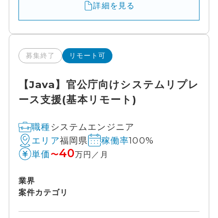
詳細を見る
募集終了
リモート可
【Java】官公庁向けシステムリプレ
ース支援(基本リモート)
システムエンジニア
職種
福岡県
100%
エリア
稼働率
40
単価
〜
万円／月
業界
案件カテゴリ