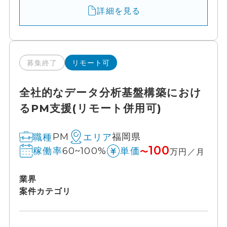
詳細を見る
募集終了
リモート可
全社的なデータ分析基盤構築におけ
るPM支援(リモート併用可)
PM
福岡県
職種
エリア
100
60~100%
稼働率
単価
〜
万円／月
業界
案件カテゴリ