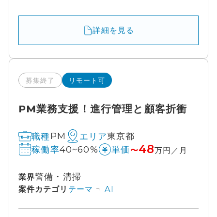
詳細を見る
募集終了
リモート可
PM業務支援！進行管理と顧客折衝
PM
東京都
職種
エリア
48
40~60%
稼働率
単価
〜
万円／月
警備・清掃
業界
案件カテゴリ
テーマ
AI