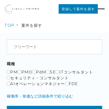
登録して案件を探す
TOP
案件を探す
案件を探す
ご利用の流れ
お役立ちコンテンツ
職種
PM
PMO
PdM
SE
ITコンサルタント
法人の方はこちら
セキュリティ・コンサルタント
AIオペレーションマネジャー
FDE
稼働率・単価など詳細条件で絞り込む