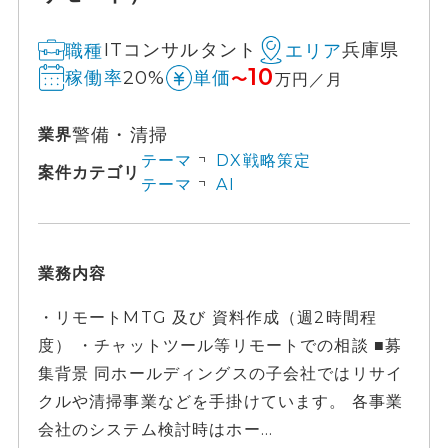
ITコンサルタント
兵庫県
職種
エリア
10
20%
稼働率
単価
〜
万円／月
警備・清掃
業界
テーマ
DX戦略策定
案件カテゴリ
テーマ
AI
業務内容
・リモートMTG 及び 資料作成（週2時間程
度） ・チャットツール等リモートでの相談 ■募
集背景 同ホールディングスの子会社ではリサイ
クルや清掃事業などを手掛けています。 各事業
会社のシステム検討時はホー...