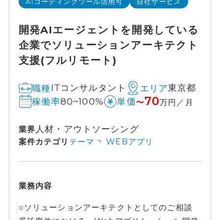
AIコーディングツール活用可
自社サービス
開発AIエージェントを開発している
企業でソリューションアーキテクト
支援(フルリモート)
ITコンサルタント
東京都
職種
エリア
70
80~100%
稼働率
単価
〜
万円／月
人材・アウトソーシング
業界
案件カテゴリ
テーマ
WEBアプリ
業務内容
○ソリューションアーキテクトとしてのご相談