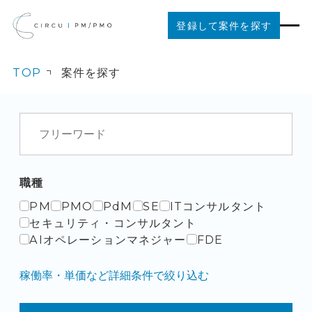
登録して案件を探す
TOP
案件を探す
案件を探す
ご利用の流れ
お役立ちコンテンツ
職種
PM
PMO
PdM
SE
ITコンサルタント
法人の方はこちら
セキュリティ・コンサルタント
AIオペレーションマネジャー
FDE
稼働率・単価など詳細条件で絞り込む