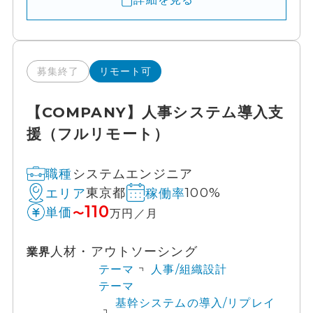
募集終了
リモート可
【COMPANY】人事システム導入支
援（フルリモート）
システムエンジニア
職種
東京都
100%
エリア
稼働率
110
単価
〜
万円／月
人材・アウトソーシング
業界
テーマ
人事/組織設計
テーマ
基幹システムの導入/リプレイ