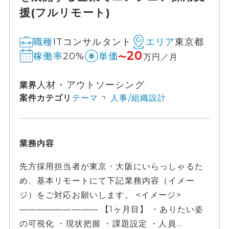
援(フルリモート)
ITコンサルタント
東京都
職種
エリア
20
20%
稼働率
単価
〜
万円／月
人材・アウトソーシング
業界
案件カテゴリ
テーマ
人事/組織設計
業務内容
先方採用担当者が東京・大阪にいらっしゃるた
め、基本リモートにて下記業務内容（イメー
ジ）をご対応お願いします。 <イメージ>
————————— 【1ヶ月目】 ・ありたい姿
の可視化 ・現状把握 ・課題設定 ・人員...