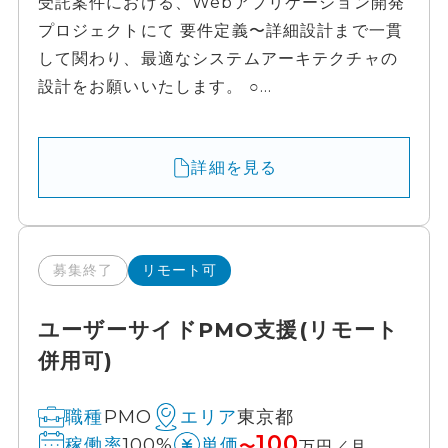
受託案件における、Webアプリケーション開発
プロジェクトにて 要件定義〜詳細設計まで一貫
して関わり、最適なシステムアーキテクチャの
設計をお願いいたします。 ○...
詳細を見る
募集終了
リモート可
ユーザーサイドPMO支援(リモート
併用可)
PMO
東京都
職種
エリア
100
100%
稼働率
単価
〜
万円／月