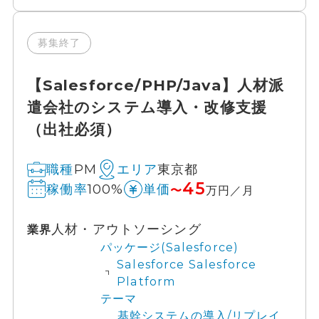
募集終了
【Salesforce/PHP/Java】人材派
遣会社のシステム導入・改修支援
（出社必須）
PM
東京都
職種
エリア
45
100%
稼働率
単価
〜
万円／月
人材・アウトソーシング
業界
パッケージ(Salesforce)
Salesforce Salesforce
Platform
テーマ
基幹システムの導入/リプレイ