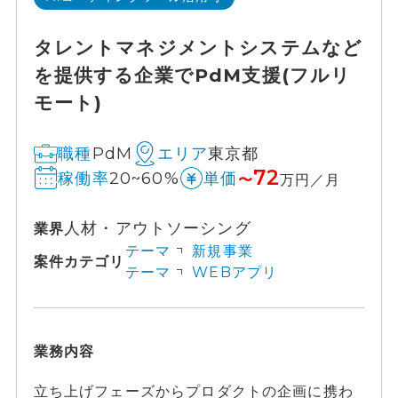
タレントマネジメントシステムなど
を提供する企業でPdM支援(フルリ
モート)
PdM
東京都
職種
エリア
72
20~60%
稼働率
単価
〜
万円／月
人材・アウトソーシング
業界
テーマ
新規事業
案件カテゴリ
テーマ
WEBアプリ
業務内容
立ち上げフェーズからプロダクトの企画に携わ