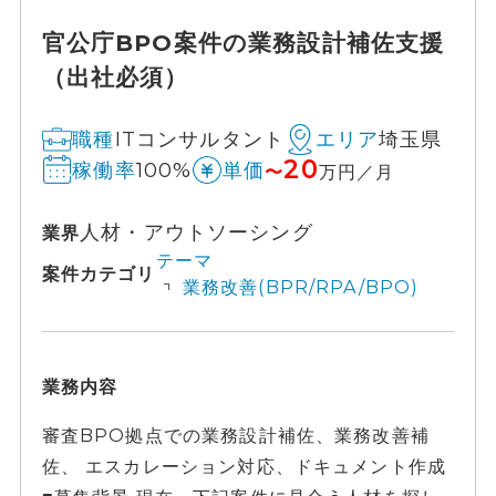
官公庁BPO案件の業務設計補佐支援
（出社必須）
ITコンサルタント
埼玉県
職種
エリア
20
100%
稼働率
単価
〜
万円／月
人材・アウトソーシング
業界
テーマ
案件カテゴリ
業務改善(BPR/RPA/BPO)
業務内容
審査BPO拠点での業務設計補佐、業務改善補
佐、 エスカレーション対応、ドキュメント作成