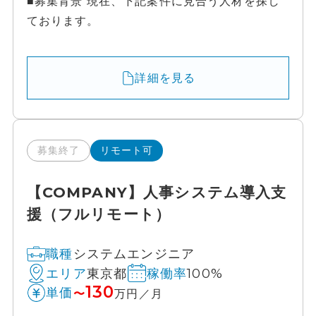
■募集背景 現在、下記案件に見合う人材を探し
ております。
詳細を見る
募集終了
リモート可
【COMPANY】人事システム導入支
援（フルリモート）
システムエンジニア
職種
東京都
100%
エリア
稼働率
130
単価
〜
万円／月