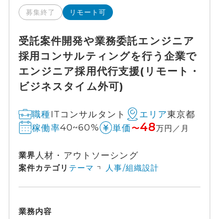
募集終了
リモート可
受託案件開発や業務委託エンジニア
採用コンサルティングを行う企業で
エンジニア採用代行支援(リモート・
ビジネスタイム外可)
ITコンサルタント
東京都
職種
エリア
48
40~60%
稼働率
単価
〜
万円／月
人材・アウトソーシング
業界
案件カテゴリ
テーマ
人事/組織設計
業務内容