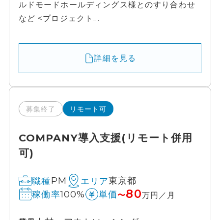
ルドモードホールディングス様とのすり合わせ
など <プロジェクト...
詳細を見る
募集終了
リモート可
COMPANY導入支援(リモート併用
可)
PM
東京都
職種
エリア
80
100%
稼働率
単価
〜
万円／月