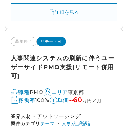
詳細を見る
募集終了
リモート可
人事関連システムの刷新に伴うユー
ザーサイドPMO支援(リモート併用
可)
PMO
東京都
職種
エリア
60
100%
稼働率
単価
〜
万円／月
人材・アウトソーシング
業界
案件カテゴリ
テーマ
人事/組織設計