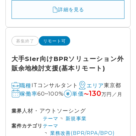
詳細を見る
募集終了
リモート可
大手SIer向けBPRソリューション外
販余地検討支援(基本リモート)
ITコンサルタント
東京都
職種
エリア
130
60~100%
稼働率
単価
〜
万円／月
人材・アウトソーシング
業界
テーマ
新規事業
案件カテゴリ
テーマ
業務改善(BPR/RPA/BPO)