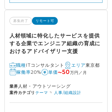
募集終了
リモート可
人材領域に特化したサービスを提供
する企業でエンジニア組織の育成に
おけるアドバイザリー支援
ITコンサルタント
東京都
職種
エリア
50
20%
稼働率
単価
〜
万円／月
人材・アウトソーシング
業界
案件カテゴリ
テーマ
人事/組織設計