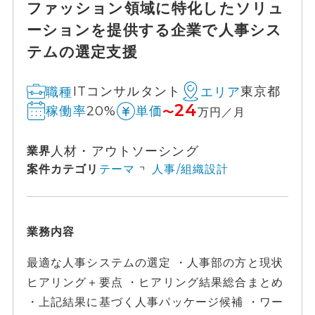
ファッション領域に特化したソリュ
ーションを提供する企業で人事シス
テムの選定支援
ITコンサルタント
東京都
職種
エリア
24
20%
稼働率
単価
〜
万円／月
人材・アウトソーシング
業界
案件カテゴリ
テーマ
人事/組織設計
業務内容
最適な人事システムの選定 ・人事部の方と現状
ヒアリング＋要点 ・ヒアリング結果総合まとめ
・上記結果に基づく人事パッケージ候補 ・ワー