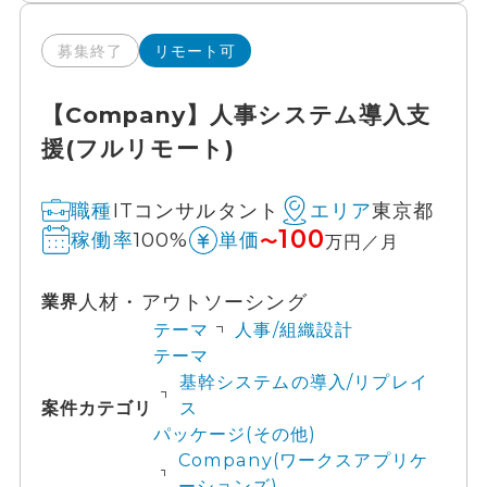
募集終了
リモート可
【Company】人事システム導入支
援(フルリモート)
ITコンサルタント
東京都
職種
エリア
100
100%
稼働率
単価
〜
万円／月
人材・アウトソーシング
業界
テーマ
人事/組織設計
テーマ
基幹システムの導入/リプレイ
案件カテゴリ
ス
パッケージ(その他)
Company(ワークスアプリケ
ーションズ)