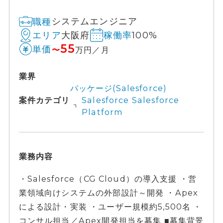
システムエンジニア
職種
大阪府
100%
エリア
稼働率
55
単価
〜
万円／月
業界
パッケージ(Salesforce)
案件カテゴリ
Salesforce Salesforce
Platform
業務内容
・Salesforce（CG Cloud）の導入支援 ・営
業領域向けシステムの外部設計～開発 ・Apex
による設計・実装 ・ユーザー規模約5,500名 ・
コンサル担当／Apex開発担当を募集 ■募集背景