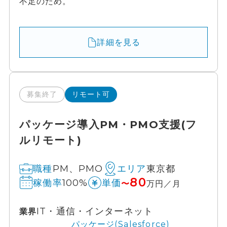
不足のため。
詳細を見る
募集終了
リモート可
パッケージ導入PM・PMO支援(フ
ルリモート)
PM、PMO
東京都
職種
エリア
80
100%
稼働率
単価
〜
万円／月
IT・通信・インターネット
業界
パッケージ(Salesforce)