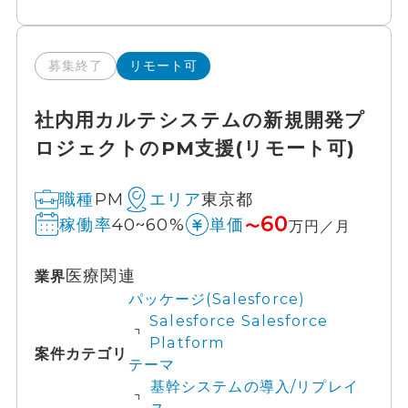
募集終了
リモート可
社内用カルテシステムの新規開発プ
ロジェクトのPM支援(リモート可)
PM
東京都
職種
エリア
60
40~60%
稼働率
単価
〜
万円／月
医療関連
業界
パッケージ(Salesforce)
Salesforce Salesforce
Platform
案件カテゴリ
テーマ
基幹システムの導入/リプレイ