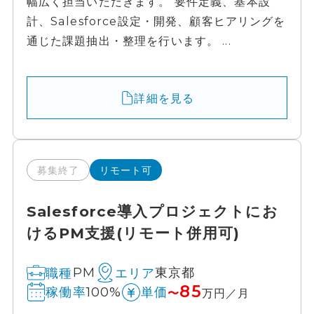
幅広く担当いただきます。 要件定義、基本設
計、Salesforce設定・開発、顧客ヒアリングを
通じた課題抽出・整理を行います。 ...
詳細を見る
募集終了
リモート可
Salesforce導入プロジェクトにお
けるPM支援(リモート併用可)
PM
東京都
職種
エリア
85
100%
稼働率
単価
〜
万円／月