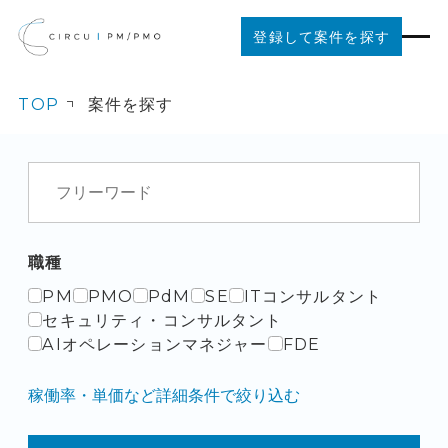
登録して案件を探す
TOP
案件を探す
案件を探す
ご利用の流れ
お役立ちコンテンツ
職種
PM
PMO
PdM
SE
ITコンサルタント
法人の方はこちら
セキュリティ・コンサルタント
AIオペレーションマネジャー
FDE
稼働率・単価など詳細条件で絞り込む