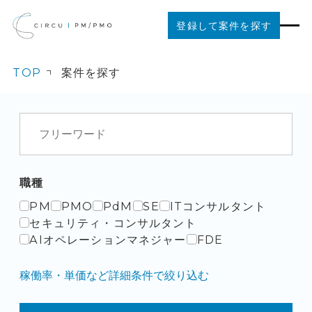
登録して案件を探す
TOP
案件を探す
案件を探す
ご利用の流れ
お役立ちコンテンツ
職種
PM
PMO
PdM
SE
ITコンサルタント
法人の方はこちら
セキュリティ・コンサルタント
AIオペレーションマネジャー
FDE
稼働率・単価など詳細条件で絞り込む