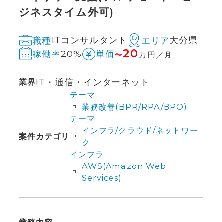
ジネスタイム外可)
ITコンサルタント
大分県
職種
エリア
20
20%
稼働率
単価
〜
万円／月
IT・通信・インターネット
業界
テーマ
業務改善(BPR/RPA/BPO)
テーマ
インフラ/クラウド/ネットワー
案件カテゴリ
ク
インフラ
AWS(Amazon Web
Services)
業務内容