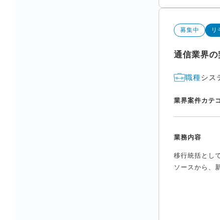
募集中
リ
通信業界の
シス
職種
業界
案件カテ
業務内容
移行統括とし
ソースから、新