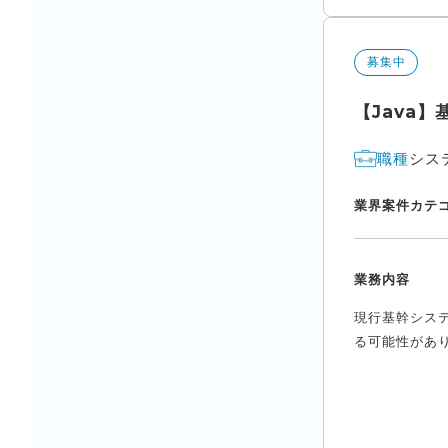
募集中
【Java
シス
職種
業界
案件カテ
業務内容
現行基幹シス
る可能性があり