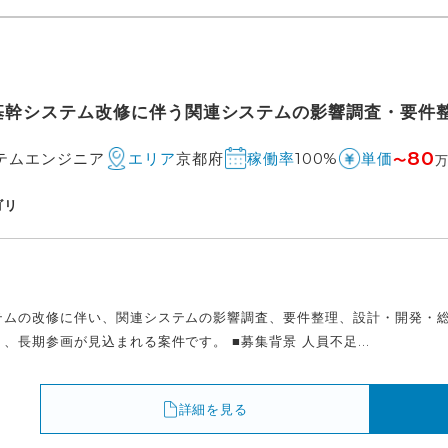
】基幹システム改修に伴う関連システムの影響調査・要件整
80
テムエンジニア
京都府
100%
エリア
稼働率
単価
〜
ゴリ
テムの改修に伴い、関連システムの影響調査、要件整理、設計・開発・総
、長期参画が見込まれる案件です。 ■募集背景 人員不足...
詳細を見る