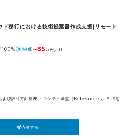
ラウド移行における技術提案書作成支援(リモート
85
100%
率
単価
〜
万円／月
設計方針整理 ・コンテナ基盤（Kubernetes／EKS想
応募する