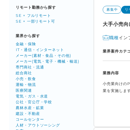
リモート勤務から探す
募集中
リ
SE × フルリモート
SE × 一部リモート可
大手小売向
業界から探す
イン
職種
金融・保険
IT・通信・インターネット
業界
案件カテ
メーカー(素材・食品・その他)
メーカー(電気・電子・機械・輸送)
専門商社・流通
業務内容
総合商社
小売・飲食
小売業向けの
運輸・物流
医療関連
業を実施します
電気・ガス・水道
公社・官公庁・学校
農林水産・鉱業
建設・不動産
コールセンター
人材・アウトソーシング