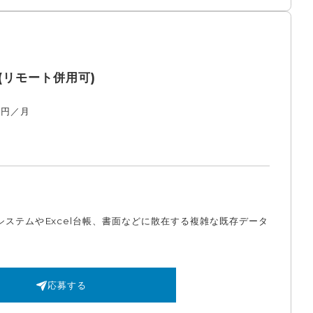
リモート併用可)
万円／月
ステムやExcel台帳、書面などに散在する複雑な既存データ
応募する