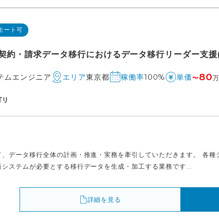
モート可
契約・請求データ移行におけるデータ移行リーダー支援(
80
テムエンジニア
東京都
100%
エリア
稼働率
単価
〜
ゴリ
て、データ移行全体の計画・推進・実務を牽引していただきます。 各種シ
システムが必要とする移行データを生成・加工する業務です...
詳細を見る