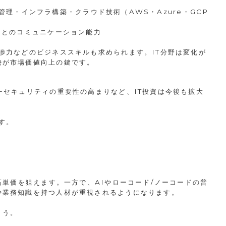
/管理・インフラ構築・クラウド技術（AWS・Azure・GCP
トとのコミュニケーション能力
渉力などのビジネススキルも求められます。IT分野は変化が
勢が市場価値向上の鍵です。
ーセキュリティの重要性の高まりなど、IT投資は今後も拡大
す。
高単価を狙えます。一方で、AIやローコード/ノーコードの普
や業務知識を持つ人材が重視されるようになります。
ょう。