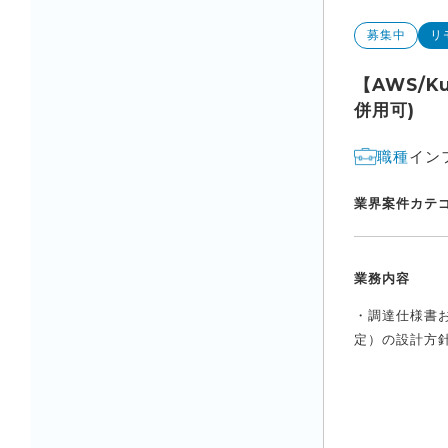
募集中
リ
【AWS/
併用可)
イン
職種
業界
案件カテ
業務内容
・調達仕様書お
定）の設計方針