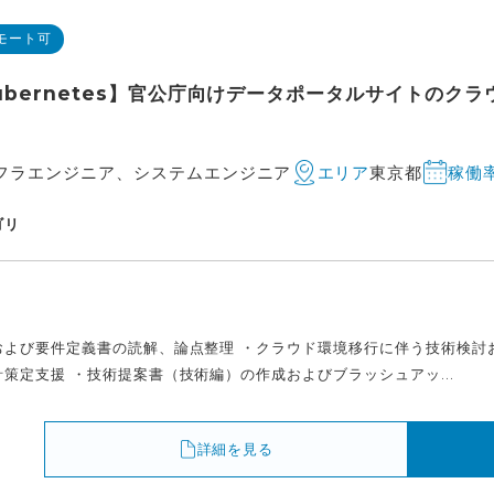
モート可
Kubernetes】官公庁向けデータポータルサイトのク
フラエンジニア、システムエンジニア
東京都
エリア
稼働
ゴリ
よび要件定義書の読解、論点整理 ・クラウド環境移行に伴う技術検討および
策定支援 ・技術提案書（技術編）の作成およびブラッシュアッ...
詳細を見る