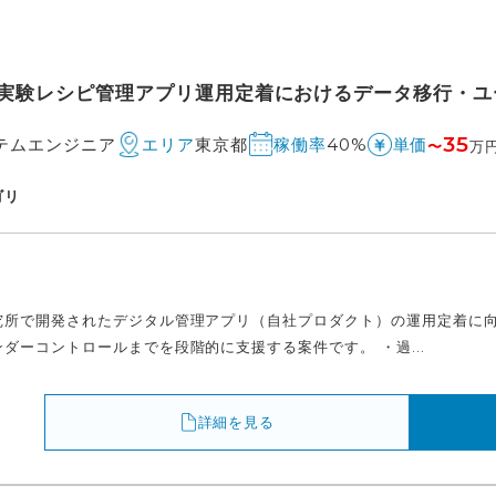
実験レシピ管理アプリ運用定着におけるデータ移行・ユー
35
テムエンジニア
東京都
40%
エリア
稼働率
単価
〜
万
ゴリ
究所で開発されたデジタル管理アプリ（自社プロダクト）の運用定着に
ダーコントロールまでを段階的に支援する案件です。 ・過...
詳細を見る