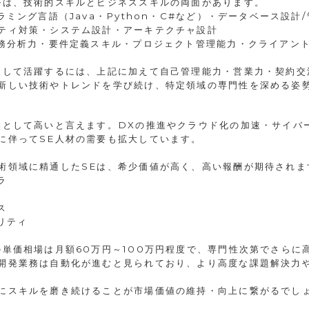
ルは、技術的スキルとビジネススキルの両面があります。
ラミング言語（Java・Python・C#など）・データベース設計
ティ対策・システム設計・アーキテクチャ設計
業務分析力・要件定義スキル・プロジェクト管理能力・クライアン
として活躍するには、上記に加えて自己管理能力・営業力・契約交
新しい技術やトレンドを学び続け、特定領域の専門性を深める姿
然として高いと言えます。DXの推進やクラウド化の加速・サイバ
に伴ってSE人材の需要も拡大しています。
術領域に精通したSEは、希少価値が高く、高い報酬が期待されま
ラ
ス
リティ
の単価相場は月額60万円～100万円程度で、専門性次第でさらに
開発業務は自動化が進むと見られており、より高度な課題解決力
にスキルを磨き続けることが市場価値の維持・向上に繋がるでし