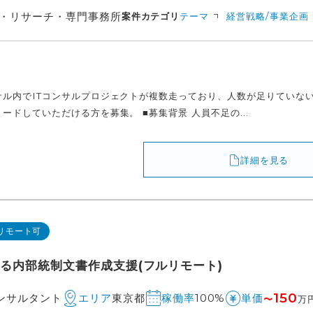
・リサーチ・専門事務所
案件カテゴリ
テーマ
経営戦略/事業企画
サル内でITコンサルプロジェクトが複数走っており、人数が足りていな
ードしていただける方を募集。 ■募集背景 人員不足の...
詳細を見る
リモート可
おける内部統制文書作成支援(フルリモート)
150
コンサルタント
東京都
100%
エリア
稼働率
単価
〜
万