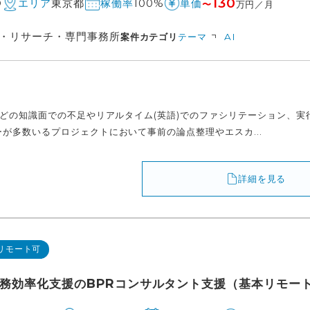
130
O
東京都
100%
エリア
稼働率
単価
〜
万円／月
・リサーチ・専門事務所
案件カテゴリ
テーマ
AI
などの知識面での不足やリアルタイム(英語)でのファシリテーション、
が多数いるプロジェクトにおいて事前の論点整理やエスカ...
詳細を見る
リモート可
業務効率化支援のBPRコンサルタント支援（基本リモー