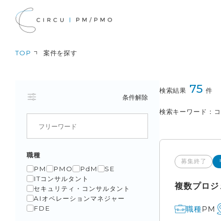
TOP
案件を探す
75
検索結果
件
条件解除
検索キーワード
職種
募集終了
PM
PMO
PdM
SE
ITコンサルタント
複数プロジ
セキュリティ・コンサルタント
AIオペレーションマネジャー
PM
職種
FDE