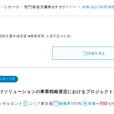
・リサーチ・専門事務所
案件カテゴリ
テーマ
財務/会計/経理/税
部統制文書作成支援 ■募集背景 人員不足のため。
詳細を見る
リモート可
けソリューションの事業戦略策定におけるプロジェクト支
110
コンサルタント
東京都
100%
エリア
稼働率
単価
〜
万