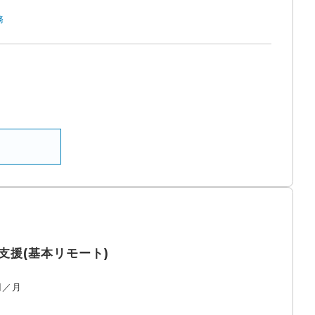
務
援(基本リモート)
円／月