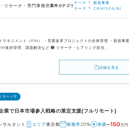
テーマ
新規事業
・リサーチ・専門事務所
案件カテゴリ
テーマ
CRM/SFA/BI
クトマネジメント（PM） ・営業改革プロジェクトの全体管理 ・新規事
や進捗管理、課題解決など ❷ リサーチ・ヒアリング担当...
詳細を見る
リモート可
企業で日本市場参入戦略の策定支援(フルリモート)
150
コンサルタント
東京都
20%
エリア
稼働率
単価
〜
万円