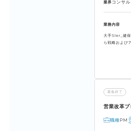
コンサル
業界
業務内容
大手Sler_
ら戦略およびア
募集終了
営業改革プ
PM
職種