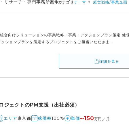
・リサーチ・専門事務所
案件カテゴリ
テーマ
経営戦略/事業企画
健保組合向けソリューションの事業戦略・事業・アクションプラン策定 健
クションプランを策定するプロジェクトをご担当いただきま...
詳細を見る
ロジェクトのPM支援（出社必須）
150
東京都
100%
エリア
稼働率
単価
〜
万円／月