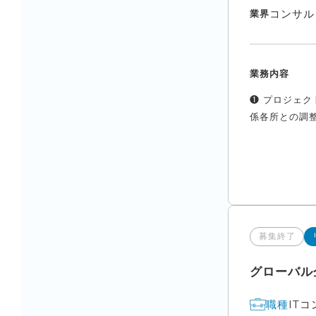
コンサル
業界
業務内容
❶ プロジェ
係各所との調整
募集終了
グローバル
IT
職種