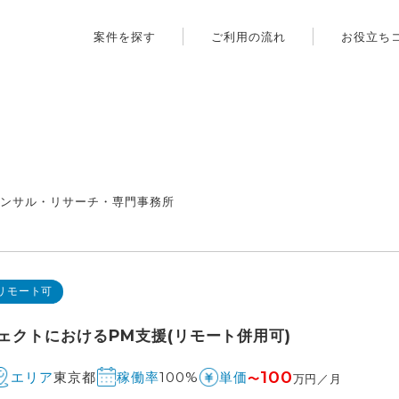
案件を探す
ご利用の流れ
お役立ち
コンサル・リサーチ・専門事務所
リモート可
ェクトにおけるPM支援(リモート併用可)
100
東京都
100%
エリア
稼働率
単価
〜
万円／月