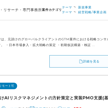
テーマ
新規事業
・リサーチ・専門事務所
案件カテゴリ
テーマ
経営戦略/事業企画
では、元請けのグローバルクライアントのGTM案件における戦略コンサ
。 ・日本市場参入・拡大戦略の策定 ・初期仮説構築・検証 ...
詳細を見る
リモート可
r向けAIリスクマネジメントの方針策定と実装PMO支援(