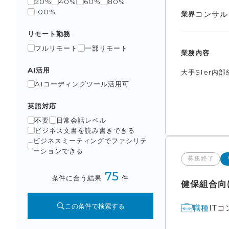
20%
40%
60%
80%
100%
コンサル
業界
リモート勤務
フルリモート
一部リモート
業務内容
AI活用
大手SIer内
AIコーディングツール活用可
英語対応
不要
日常会話レベル
ビジネス文書を読み書きできる
ビジネスミーティングでファシリテ
ーションできる
募集終了
75
条件に合う結果
件
健保組合向
この条件で検索する
IT
職種