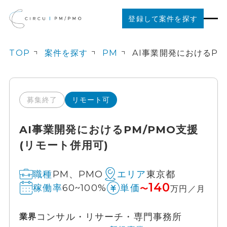
登録して案件を探す
TOP
案件を探す
PM
案件を探す
ご利用の流れ
募集終了
リモート可
AI事業開発におけるPM/PMO支援
お役立ちコンテンツ
(リモート併用可)
法人の方はこちら
PM、PMO
東京都
職種
エリア
140
60~100%
稼働率
単価
〜
万円／月
コンサル・リサーチ・専門事務所
業界