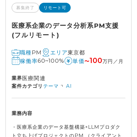
募集終了
リモート可
医療系企業のデータ分析系PM支援
(フルリモート)
PM
東京都
職種
エリア
100
60~100%
稼働率
単価
〜
万円／月
医療関連
業界
案件カテゴリ
テーマ
AI
業務内容
・医療系企業のデータ基盤構築×LLMプロダク
ト立ち上げプロジェクトのPM （クライアント