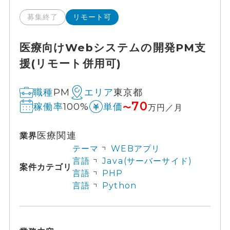
募集終了
リモート可
医療向けWebシステムの開発PM支
援(リモート併用可)
PM
東京都
職種
エリア
70
100%
稼働率
単価
〜
万円／月
医療関連
業界
テーマ
WEBアプリ
言語
Java(サーバーサイド)
案件カテゴリ
言語
PHP
言語
Python