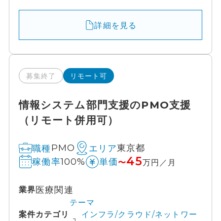
詳細を見る
募集終了
リモート可
情報システム部門支援のPMO支援
（リモート併用可）
PMO
東京都
職種
エリア
45
100%
稼働率
単価
〜
万円／月
医療関連
業界
テーマ
案件カテゴリ
インフラ/クラウド/ネットワー