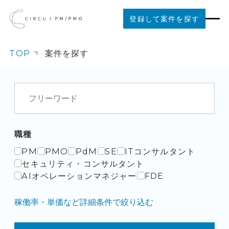
登録して案件を探す
TOP
案件を探す
案件を探す
ご利用の流れ
お役立ちコンテンツ
職種
PM
PMO
PdM
SE
ITコンサルタント
法人の方はこちら
セキュリティ・コンサルタント
AIオペレーションマネジャー
FDE
稼働率・単価など詳細条件で絞り込む