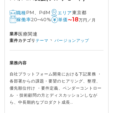
PM、PdM
東京都
職種
エリア
18
20~40%
稼働率
単価
〜
万円／月
医療関連
業界
案件カテゴリ
テーマ
バージョンアップ
業務内容
自社プラットフォーム開発における下記業務 ・
各部署からの課題・要望のヒアリング、整理、
優先順位付け ・要件定義、ベンダーコントロー
ル ・技術顧問の方とディスカッションしなが
ら、中長期的なプロダクト成長...