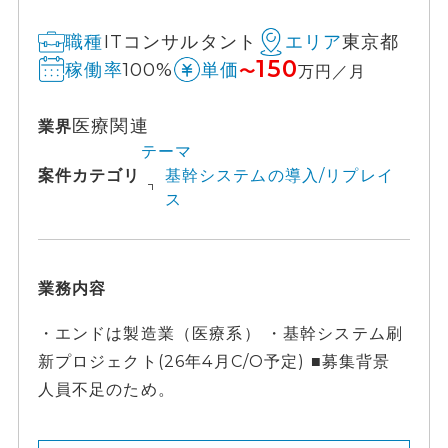
ITコンサルタント
東京都
職種
エリア
150
100%
稼働率
単価
〜
万円／月
医療関連
業界
テーマ
案件カテゴリ
基幹システムの導入/リプレイ
ス
業務内容
・エンドは製造業（医療系） ・基幹システム刷
新プロジェクト(26年4月C/O予定) ■募集背景
人員不足のため。