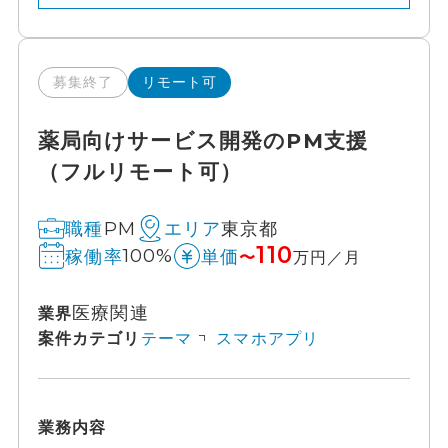
募集終了
リモート可
薬局向けサービス開発のPM支援
（フルリモート可）
PM
東京都
職種
エリア
110
100%
稼働率
単価
〜
万円／月
医療関連
業界
案件カテゴリ
テーマ
スマホアプリ
業務内容