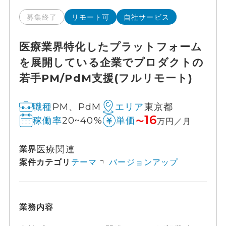
募集終了
リモート可
自社サービス
医療業界特化したプラットフォーム
を展開している企業でプロダクトの
若手PM/PdM支援(フルリモート)
PM、PdM
東京都
職種
エリア
16
20~40%
稼働率
単価
〜
万円／月
医療関連
業界
案件カテゴリ
テーマ
バージョンアップ
業務内容