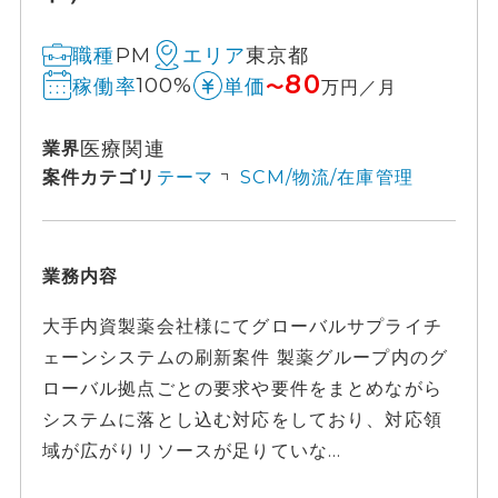
PM
東京都
職種
エリア
80
100%
稼働率
単価
〜
万円／月
医療関連
業界
案件カテゴリ
テーマ
SCM/物流/在庫管理
業務内容
大手内資製薬会社様にてグローバルサプライチ
ェーンシステムの刷新案件 製薬グループ内のグ
ローバル拠点ごとの要求や要件をまとめながら
システムに落とし込む対応をしており、対応領
域が広がりリソースが足りていな...