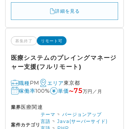
詳細を見る
募集終了
リモート可
医療システムのプレイングマネージ
ャー支援(フルリモート)
PM
東京都
職種
エリア
75
100%
稼働率
単価
〜
万円／月
医療関連
業界
テーマ
バージョンアップ
言語
Java(サーバーサイド)
案件カテゴリ
言語
PHP