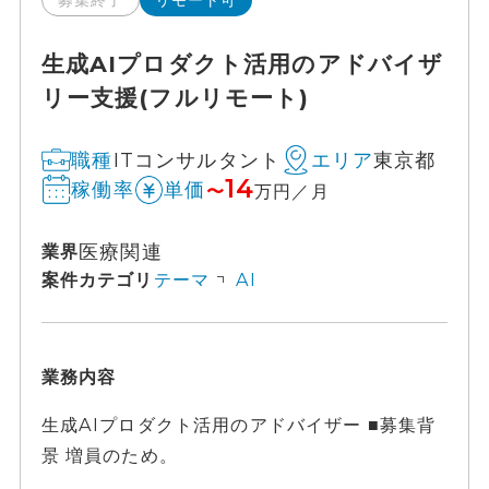
生成AIプロダクト活用のアドバイザ
リー支援(フルリモート)
ITコンサルタント
東京都
職種
エリア
14
稼働率
単価
〜
万円／月
医療関連
業界
案件カテゴリ
テーマ
AI
業務内容
生成AIプロダクト活用のアドバイザー ■募集背
景 増員のため。