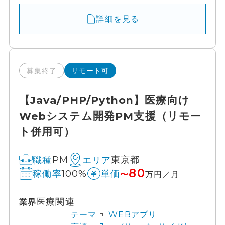
詳細を見る
募集終了
リモート可
【Java/PHP/Python】医療向け
Webシステム開発PM支援（リモー
ト併用可）
PM
東京都
職種
エリア
80
100%
稼働率
単価
〜
万円／月
医療関連
業界
テーマ
WEBアプリ