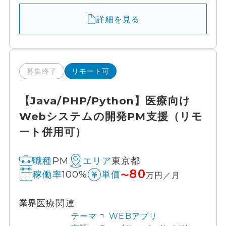
詳細を見る
募集終了
リモート可
【Java/PHP/Python】医療向け
Webシステムの開発PM支援（リモ
ート併用可）
PM
東京都
職種
エリア
80
100%
稼働率
単価
〜
万円／月
医療関連
業界
テーマ
WEBアプリ