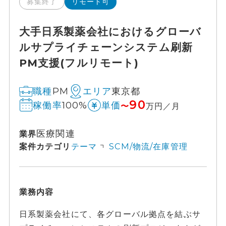
募集終了
リモート可
大手日系製薬会社におけるグローバ
ルサプライチェーンシステム刷新
PM支援(フルリモート)
PM
東京都
職種
エリア
90
100%
稼働率
単価
〜
万円／月
医療関連
業界
案件カテゴリ
テーマ
SCM/物流/在庫管理
業務内容
日系製薬会社にて、各グローバル拠点を結ぶサ