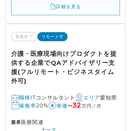
詳細を見る
募集終了
リモート可
介護・医療現場向けプロダクトを提
供する企業でQAアドバイザリー支
援(フルリモート・ビジネスタイム
外可)
ITコンサルタント
愛知県
職種
エリア
32
20%
稼働率
単価
〜
万円／月
医療関連
業界
テーマ