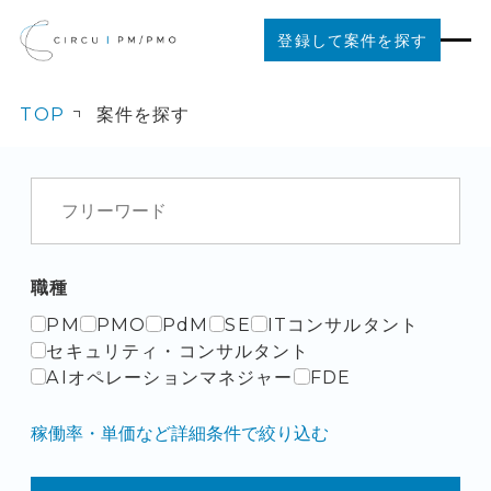
登録して案件を探す
TOP
案件を探す
案件を探す
ご利用の流れ
お役立ちコンテンツ
職種
PM
PMO
PdM
SE
ITコンサルタント
法人の方はこちら
セキュリティ・コンサルタント
AIオペレーションマネジャー
FDE
稼働率・単価など詳細条件で絞り込む