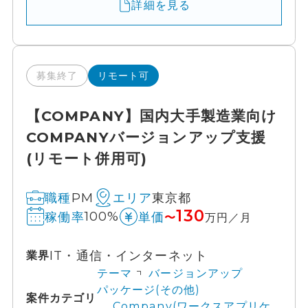
詳細を見る
募集終了
リモート可
【COMPANY】国内大手製造業向け
COMPANYバージョンアップ支援
(リモート併用可)
PM
東京都
職種
エリア
130
100%
稼働率
単価
〜
万円／月
IT・通信・インターネット
業界
テーマ
バージョンアップ
パッケージ(その他)
案件カテゴリ
Company(ワークスアプリケ