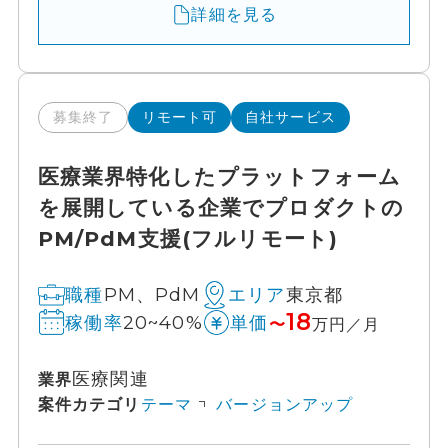
詳細を見る
募集終了
リモート可
自社サービス
医療業界特化したプラットフォーム
を展開している企業でプロダクトの
PM/PdM支援(フルリモート)
PM、PdM
東京都
職種
エリア
18
20~40%
稼働率
単価
〜
万円／月
医療関連
業界
案件カテゴリ
テーマ
バージョンアップ