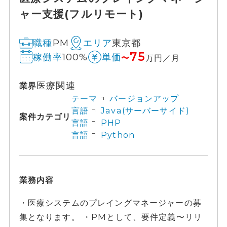
ャー支援(フルリモート)
PM
東京都
職種
エリア
75
100%
稼働率
単価
〜
万円／月
医療関連
業界
テーマ
バージョンアップ
言語
Java(サーバーサイド)
案件カテゴリ
言語
PHP
言語
Python
業務内容
・医療システムのプレイングマネージャーの募
集となります。 ・PMとして、要件定義〜リリ