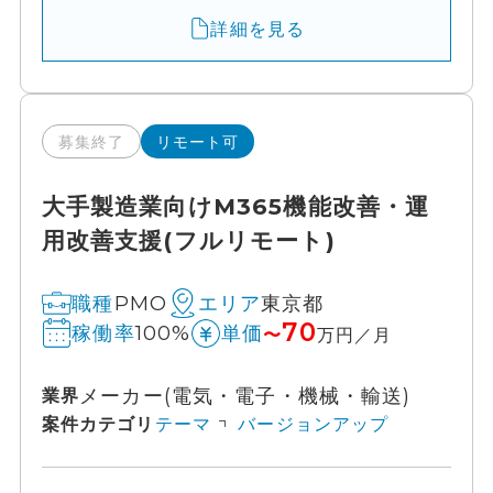
詳細を見る
募集終了
リモート可
大手製造業向けM365機能改善・運
用改善支援(フルリモート)
PMO
東京都
職種
エリア
70
100%
稼働率
単価
〜
万円／月
メーカー(電気・電子・機械・輸送)
業界
案件カテゴリ
テーマ
バージョンアップ