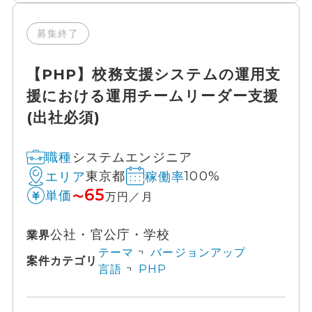
募集終了
【PHP】校務支援システムの運用支
援における運用チームリーダー支援
(出社必須)
システムエンジニア
職種
東京都
100%
エリア
稼働率
65
単価
〜
万円／月
公社・官公庁・学校
業界
テーマ
バージョンアップ
案件カテゴリ
言語
PHP