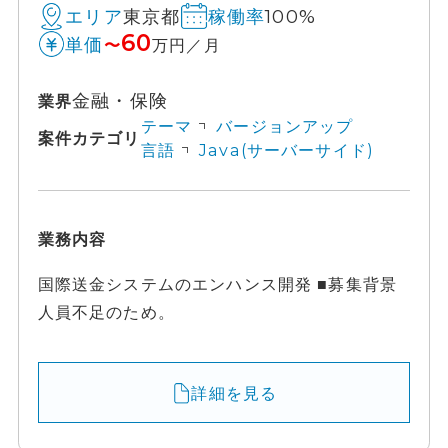
東京都
100%
エリア
稼働率
60
単価
〜
万円／月
金融・保険
業界
テーマ
バージョンアップ
案件カテゴリ
言語
Java(サーバーサイド)
業務内容
国際送金システムのエンハンス開発 ■募集背景
人員不足のため。
詳細を見る