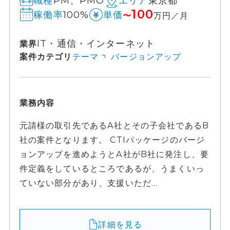
PM、PMO
東京都
職種
エリア
100
100%
稼働率
単価
〜
万円／月
IT・通信・インターネット
業界
案件カテゴリ
テーマ
バージョンアップ
業務内容
元請様の取引先であるA社とその子会社であるB
社の案件となります。 CTIパッケージのバージ
ョンアップを進めようとA社がB社に発注し、要
件定義をしているところであるが、うまくいっ
ていない部分があり、支援いただ...
詳細を見る