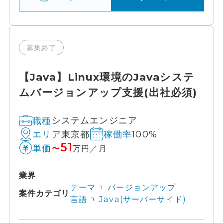
募集終了
【Java】Linux環境のJavaシステ
ムバージョンアップ支援(出社必須)
システムエンジニア
職種
東京都
100%
エリア
稼働率
51
単価
〜
万円／月
業界
テーマ
バージョンアップ
案件カテゴリ
言語
Java(サーバーサイド)