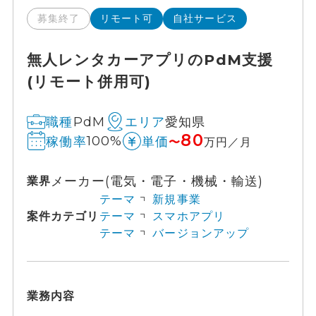
募集終了
リモート可
自社サービス
無人レンタカーアプリのPdM支援
(リモート併用可)
PdM
愛知県
職種
エリア
80
100%
稼働率
単価
〜
万円／月
メーカー(電気・電子・機械・輸送)
業界
テーマ
新規事業
案件カテゴリ
テーマ
スマホアプリ
テーマ
バージョンアップ
業務内容