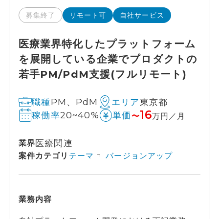
募集終了
リモート可
自社サービス
医療業界特化したプラットフォーム
を展開している企業でプロダクトの
若手PM/PdM支援(フルリモート)
PM、PdM
東京都
職種
エリア
16
20~40%
稼働率
単価
〜
万円／月
医療関連
業界
案件カテゴリ
テーマ
バージョンアップ
業務内容