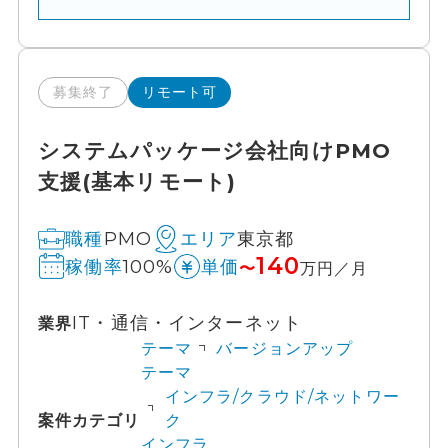
募集終了
リモート可
システムパッケージ会社向けPMO
支援(基本リモート)
PMO
東京都
職種
エリア
140
100%
稼働率
単価
〜
万円／月
IT・通信・インターネット
業界
テーマ
バージョンアップ
テーマ
インフラ/クラウド/ネットワー
案件カテゴリ
ク
インフラ