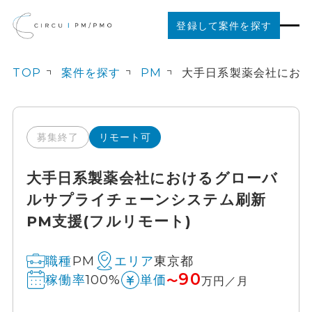
登録して案件を探す
TOP
案件を探す
PM
案件を探す
ご利用の流れ
募集終了
リモート可
大手日系製薬会社におけるグローバ
お役立ちコンテンツ
ルサプライチェーンシステム刷新
PM支援(フルリモート)
法人の方はこちら
PM
東京都
職種
エリア
90
100%
稼働率
単価
〜
万円／月