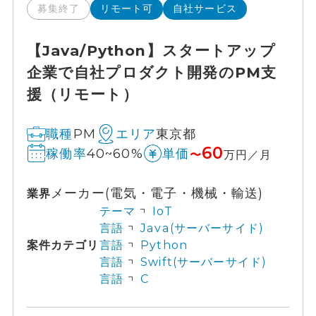
募集終了
リモート可
自社サービス
【Java/Python】スタートアップ
企業で自社プロダクト開発のPM支
援（リモート）
PM
東京都
職種
エリア
60
40~60%
稼働率
単価
〜
万円／月
メーカー(電気・電子・機械・輸送)
業界
テーマ
IoT
言語
Java(サーバーサイド)
案件カテゴリ
言語
Python
言語
Swift(サーバーサイド)
言語
C