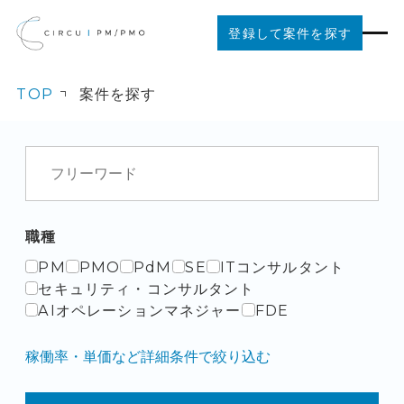
登録して案件を探す
TOP
案件を探す
案件を探す
ご利用の流れ
お役立ちコンテンツ
職種
PM
PMO
PdM
SE
ITコンサルタント
法人の方はこちら
セキュリティ・コンサルタント
AIオペレーションマネジャー
FDE
稼働率・単価など詳細条件で絞り込む