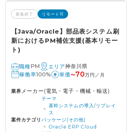
募集終了
リモート可
【Java/Oracle】部品表システム刷
新におけるPM補佐支援(基本リモー
ト)
PM
神奈川県
職種
エリア
70
100%
稼働率
単価
〜
万円／月
メーカー(電気・電子・機械・輸送)
業界
テーマ
基幹システムの導入/リプレイ
ス
案件カテゴリ
パッケージ(その他)
Oracle ERP Cloud