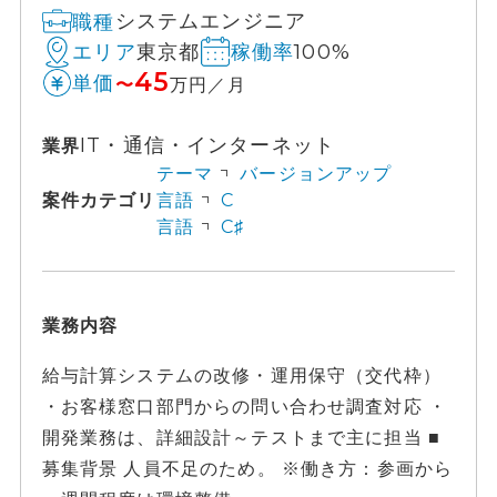
システムエンジニア
職種
東京都
100%
エリア
稼働率
45
単価
〜
万円／月
IT・通信・インターネット
業界
テーマ
バージョンアップ
案件カテゴリ
言語
C
言語
C♯
業務内容
給与計算システムの改修・運用保守（交代枠）
・お客様窓口部門からの問い合わせ調査対応 ・
開発業務は、詳細設計～テストまで主に担当 ■
募集背景 人員不足のため。 ※働き方：参画から