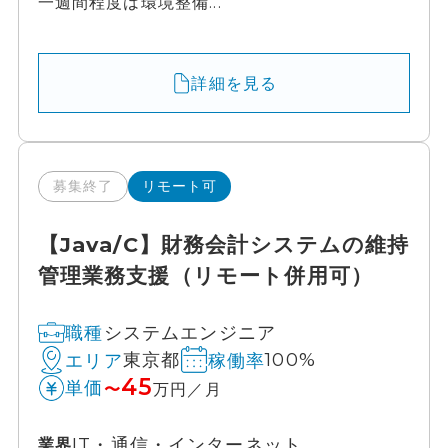
一週間程度は環境整備...
詳細を見る
募集終了
リモート可
【Java/C】財務会計システムの維持
管理業務支援（リモート併用可）
システムエンジニア
職種
東京都
100%
エリア
稼働率
45
単価
〜
万円／月
IT・通信・インターネット
業界