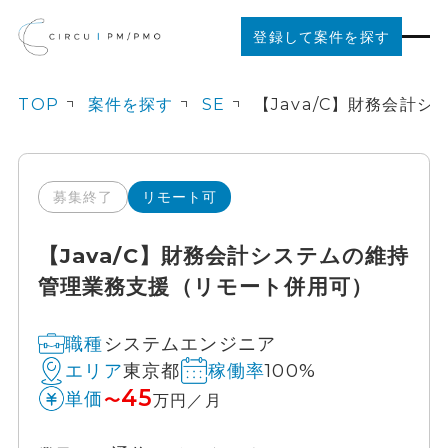
登録して案件を探す
TOP
案件を探す
SE
案件を探す
ご利用の流れ
募集終了
リモート可
【Java/C】財務会計システムの維持
お役立ちコンテンツ
管理業務支援（リモート併用可）
法人の方はこちら
システムエンジニア
職種
東京都
100%
エリア
稼働率
45
単価
〜
万円／月