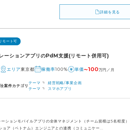
詳細を見る
リモート可
レーションアプリのPdM支援(リモート併用可)
100
M
東京都
100%
エリア
稼働率
単価
〜
万円／月
テーマ
経営戦略/事業企画
険
案件カテゴリ
テーマ
スマホアプリ
レーションモバイルアプリの全体マネジメント（チーム規模は5名程度）
ショア（ベトナム）エンジニアとの連携（コミュニケー...