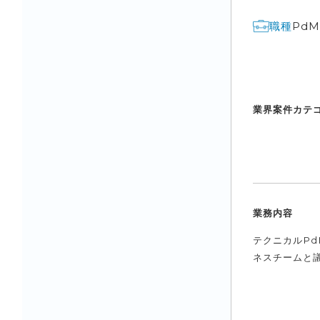
Pd
職種
業界
案件カテ
業務内容
テクニカルP
ネスチームと議