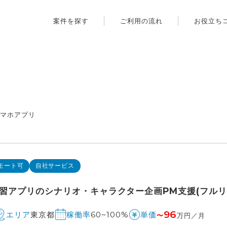
案件を探す
ご利用の流れ
お役立ち
スマホアプリ
モート可
自社サービス
学習アプリのシナリオ・キャラクター企画PM支援(フルリ
96
東京都
60~100%
エリア
稼働率
単価
〜
万円／月