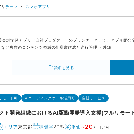
ゴリ
テーマ
スマホアプリ
た英会話学習アプリ（自社プロダクト）のプランナーとして、アプリ開発
など複数のコンテンツ領域の仕様書作成と進行管理 ・外部...
詳細を見る
リモート可
AIコーディングツール活用可
自社サービス
クト開発組織におけるAI駆動開発導入支援(フルリモート
20
東京都
20%
エリア
稼働率
単価
〜
万円／月