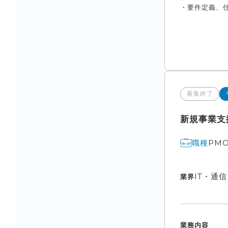
・要件定義、仕
募集終了
新規事業支
PM
職種
IT・通
業界
業務内容