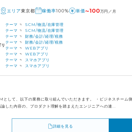
100
M
東京都
100%
エリア
稼働率
単価
〜
万円／月
テーマ
SCM/物流/在庫管理
テーマ
SCM/物流/在庫管理
テーマ
財務/会計/経理/税務
テーマ
財務/会計/経理/税務
ゴリ
テーマ
WEBアプリ
テーマ
WEBアプリ
テーマ
スマホアプリ
テーマ
スマホアプリ
dMとして、以下の業務に取り組んでいただきます。 ・ビジネスチーム
論した内容の、プロダクト理解を踏まえたエンジニアへの連...
詳細を見る