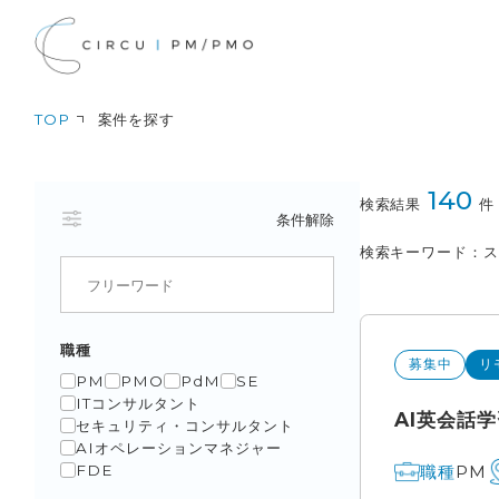
TOP
案件を探す
140
検索結果
件
条件解除
検索キーワード
職種
募集中
リ
PM
PMO
PdM
SE
ITコンサルタント
AI英会話
セキュリティ・コンサルタント
AIオペレーションマネジャー
PM
職種
FDE