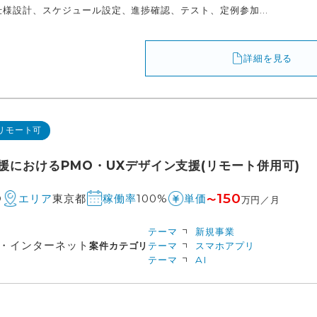
様設計、スケジュール設定、進捗確認、テスト、定例参加...
詳細を見る
リモート可
援におけるPMO・UXデザイン支援(リモート併用可)
150
O
東京都
100%
エリア
稼働率
単価
〜
万円／月
テーマ
新規事業
信・インターネット
案件カテゴリ
テーマ
スマホアプリ
テーマ
AI