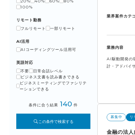
20%
40%
60%
80%
100%
業界
案件カテ
リモート勤務
フルリモート
一部リモート
AI活用
業務内容
AIコーディングツール活用可
AI駆動開発の
英語対応
計・アドバイザ
不要
日常会話レベル
ビジネス文書を読み書きできる
ビジネスミーティングでファシリテ
ーションできる
140
条件に合う結果
件
募集中
リ
この条件で検索する
金融の法人