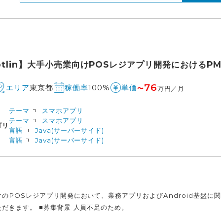
Kotlin】大手小売業向けPOSレジアプリ開発におけるP
76
東京都
100%
エリア
稼働率
単価
〜
万円／月
テーマ
スマホアプリ
テーマ
スマホアプリ
ゴリ
言語
Java(サーバーサイド)
言語
Java(サーバーサイド)
のPOSレジアプリ開発において、業務アプリおよびAndroid基盤に
だきます。 ■募集背景 人員不足のため。