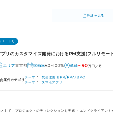
詳細を見る
リモート可
ニアプリのカスタマイズ開発におけるPM支援(フルリモート
90
東京都
60~100%
エリア
稼働率
単価
〜
万円／月
テーマ
業務改善(BPR/RPA/BPO)
食
案件カテゴリ
テーマ
スマホアプリ
員として、プロジェクトのディレクションを実施 ・エンドクライアント