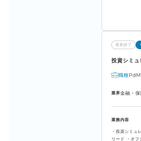
募集終了
投資シミュ
Pd
職種
金融・保
業界
業務内容
・投資シミュ
リード ・オフ