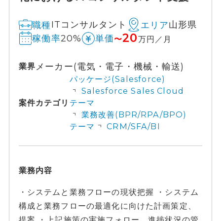
ITコンサルタント
山形県
職種
エリア
20
20%
稼働率
単価
〜
万円／月
メーカー(電気・電子・機械・輸送)
業界
パッケージ(Salesforce)
Salesforce Sales Cloud
案件カテゴリ
テーマ
業務改善(BPR/RPA/BPO)
テーマ
CRM/SFA/BI
業務内容
・システムと業務フローの現状把握 ・システム
構成と業務フローの最適化に向けた計画策定、
提案 ・上記施策の実施フォロー、進捗状況の管