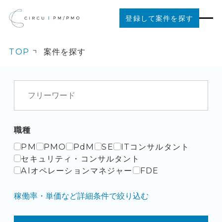
登録して案件を探す
TOP
案件を探す
案件を探す
ご利用の流れ
お役立ちコンテンツ
職種
PM
PMO
PdM
SE
ITコンサルタント
法人の方はこちら
セキュリティ・コンサルタント
AIオペレーションマネジャー
FDE
稼働率・単価など詳細条件で絞り込む