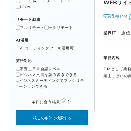
20%
40%
60%
80%
WEBサイ
100%
PM
職種
リモート勤務
フルリモート
一部リモート
IT・通
業界
AI活用
AIコーディングツール活用可
業務内容
英語対応
PMとして業
不要
日常会話レベル
ビジネス文書を読み書きできる
業主っぽいの業
ビジネスミーティングでファシリテ
ーションできる
2
条件に合う結果
件
この条件で検索する