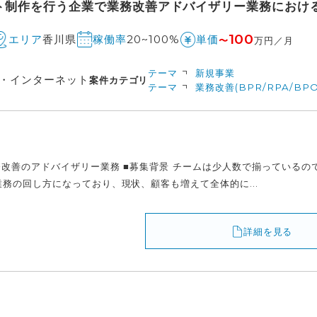
ト制作を行う企業で業務改善アドバイザリー業務におけ
100
香川県
20~100%
エリア
稼働率
単価
〜
万円／月
テーマ
新規事業
信・インターネット
案件カテゴリ
テーマ
業務改善(BPR/RPA/BPO
務改善のアドバイザリー業務 ■募集背景 チームは少人数で揃っている
務の回し方になっており、現状、顧客も増えて全体的に...
詳細を見る