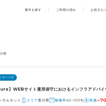
案件を探す
ご利用の流れ
お役立ち
香川県
リモート可
Azure】WEBサイト運用保守におけるインフラアドバ
7
コンサルタント
香川県
40~100%
エリア
稼働率
単価
〜