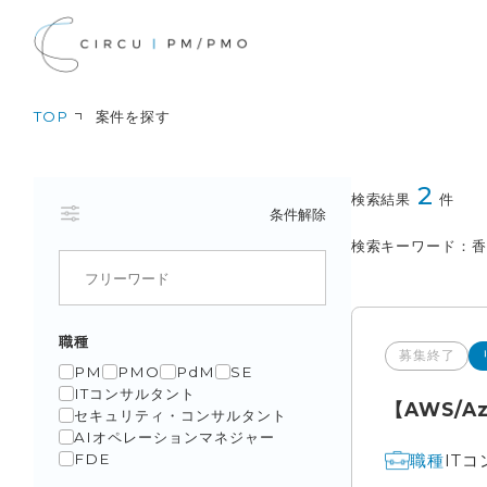
TOP
案件を探す
2
検索結果
件
条件解除
検索キーワード
職種
募集終了
PM
PMO
PdM
SE
ITコンサルタント
【AWS/
セキュリティ・コンサルタント
AIオペレーションマネジャー
IT
職種
FDE