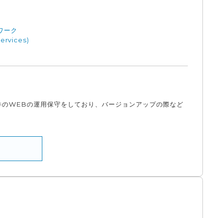
ワーク
rvices)
案件のWEBの運用保守をしており、バージョンアップの際など