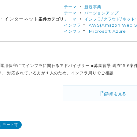
テーマ
新規事業
テーマ
バージョンアップ
信・インターネット
案件カテゴリ
テーマ
インフラ/クラウド/ネット
インフラ
AWS(Amazon Web Se
インフラ
Microsoft Azure
運用保守にてインフラに関わるアドバイザリー ■募集背景 現在15,6
、 対応されている方が１人のため、インフラ周りでご相談...
詳細を見る
リモート可