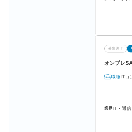
募集終了
オンプレS
IT
職種
IT・通
業界