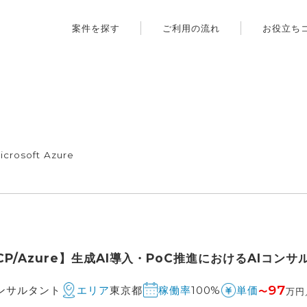
案件を探す
ご利用の流れ
お役立ち
icrosoft Azure
CP/Azure】生成AI導入・PoC推進におけるAIコンサ
97
コンサルタント
東京都
100%
エリア
稼働率
単価
〜
万円