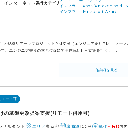
テーマ
WEBアプリ
信・インターネット
案件カテゴリ
インフラ
AWS(Amazon Web Se
インフラ
Microsoft Azure
業_大規模リアーキプロジェクトPM支援（エンジニア寄りPM） 大手
て、エンジニア寄りの立ち位置にて全体統括PM支援を行う。 ...
詳細を見る
リモート可
けの基盤更改提案支援(リモート併用可)
60
コンサルタント
東京都
100%
エリア
稼働率
単価
〜
万円