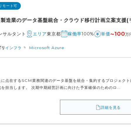
リモート可
e】製造業のデータ基盤統合・クラウド移行計画立案支援(
100
コンサルタント
東京都
100%
エリア
稼働率
単価
〜
万
ゴリ
インフラ
Microsoft Azure
上に点在するSCM業務関連のデータ基盤を統合・集約するプロジェクトに
を担当します。 次期中期経営計画に向けた予算確保のためのロ...
詳細を見る