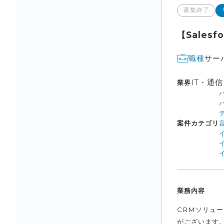
募集終了
【Sales
サー
職種
IT・通
業界
パ
パ
案件カテゴリ
業務内容
CRMソリュー
がございます。 ・S