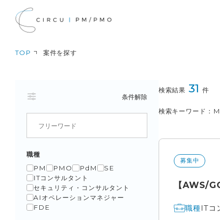
TOP
案件を探す
31
検索結果
件
条件解除
検索キーワード
M
職種
募集中
PM
PMO
PdM
SE
ITコンサルタント
【AWS/G
セキュリティ・コンサルタント
AIオペレーションマネジャー
IT
職種
FDE