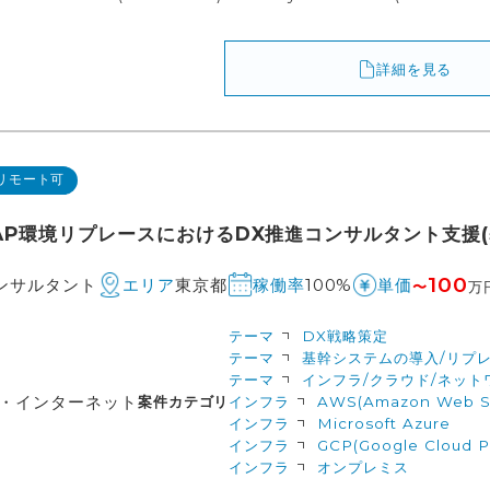
詳細を見る
リモート可
AP環境リプレースにおけるDX推進コンサルタント支援(
100
コンサルタント
東京都
100%
エリア
稼働率
単価
〜
万
テーマ
DX戦略策定
テーマ
基幹システムの導入/リプ
テーマ
インフラ/クラウド/ネット
信・インターネット
案件カテゴリ
インフラ
AWS(Amazon Web Se
インフラ
Microsoft Azure
インフラ
GCP(Google Cloud P
インフラ
オンプレミス