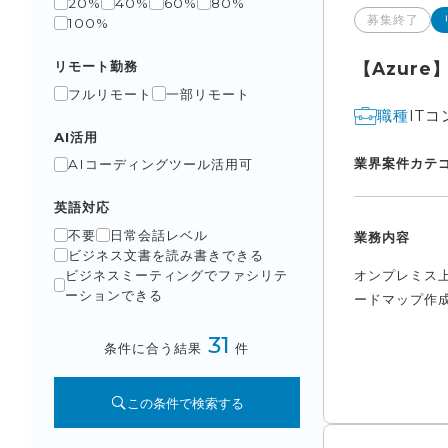
20%
40%
60%
80%
募集終了
100%
リモート勤務
【Azur
フルリモート
一部リモート
IT
職種
AI活用
業界
案件カテ
AIコーディングツール活用可
英語対応
不要
日常会話レベル
業務内容
ビジネス文書を読み書きできる
オンプレミス
ビジネスミーティングでファシリテ
ーションできる
ードマップ作成
31
条件に合う結果
件
この条件で検索する