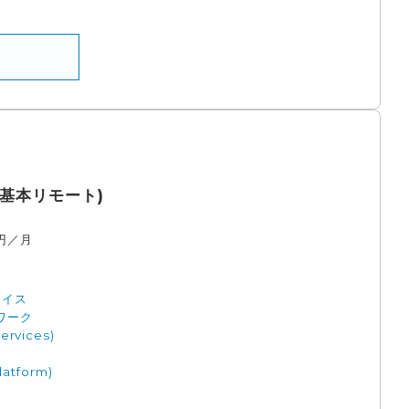
基本リモート)
円／月
レイス
ワーク
rvices)
latform)