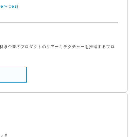
rvices)
人材系企業のプロダクトのリアーキテクチャーを推進するプロ
／月