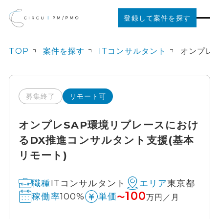
登録して案件を探す
TOP
案件を探す
ITコンサルタント
案件を探す
ご利用の流れ
募集終了
リモート可
オンプレSAP環境リプレースにおけ
お役立ちコンテンツ
るDX推進コンサルタント支援(基本
リモート)
法人の方はこちら
ITコンサルタント
東京都
職種
エリア
100
100%
稼働率
単価
〜
万円／月