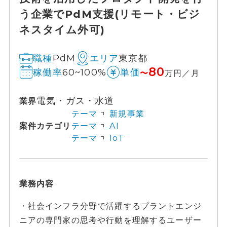
う企業でPdM支援(リモート・ビジ
ネスタイム外可)
PdM
東京都
職種
エリア
80
60~100%
稼働率
単価
〜
万円／月
電気・ガス・水道
業界
テーマ
新規事業
案件カテゴリ
テーマ
AI
テーマ
IoT
業務内容
・社会インフラ分野で活躍するプラントエンジ
ニアの専門家の思考や行動を理解するユーザー