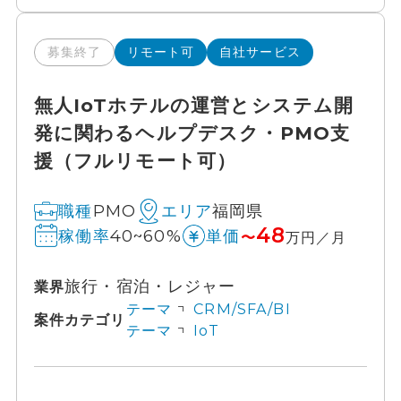
募集終了
リモート可
自社サービス
無人IoTホテルの運営とシステム開
発に関わるヘルプデスク・PMO支
援（フルリモート可）
PMO
福岡県
職種
エリア
48
40~60%
稼働率
単価
〜
万円／月
旅行・宿泊・レジャー
業界
テーマ
CRM/SFA/BI
案件カテゴリ
テーマ
IoT