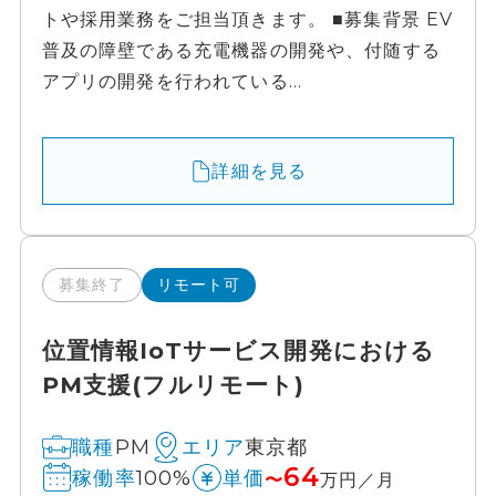
トや採用業務をご担当頂きます。 ■募集背景 EV
普及の障壁である充電機器の開発や、付随する
アプリの開発を行われている...
詳細を見る
募集終了
リモート可
位置情報IoTサービス開発における
PM支援(フルリモート)
PM
東京都
職種
エリア
64
100%
稼働率
単価
〜
万円／月