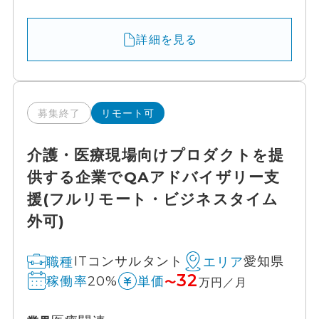
詳細を見る
募集終了
リモート可
介護・医療現場向けプロダクトを提
供する企業でQAアドバイザリー支
援(フルリモート・ビジネスタイム
外可)
ITコンサルタント
愛知県
職種
エリア
32
20%
稼働率
単価
〜
万円／月