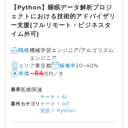
【Python】睡眠データ解析プロジ
ェクトにおける技術的アドバイザリ
ー支援(フルリモート・ビジネスタ
イム外可)
機械学習エンジニア/アルゴリズム
職種
エンジニア
東京都
20~40%
エリア
稼働率
64
単価
〜
万円／月
医療関連
業界
テーマ
AI
案件カテゴリ
テーマ
IoT
言語
Python