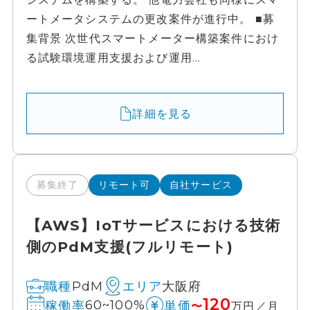
ートメータシステムの更改案件が進行中。 ■募
集背景 次世代スマートメーター構築案件におけ
る試験環境運用支援および運用...
詳細を見る
募集終了
リモート可
自社サービス
【AWS】IoTサービスにおける技術
側のPdM支援(フルリモート)
PdM
大阪府
職種
エリア
120
60~100%
稼働率
単価
〜
万円／月