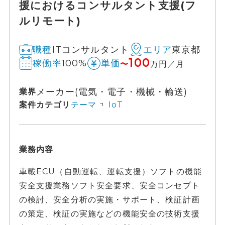
援におけるコンサルタント支援(フ
ルリモート)
ITコンサルタント
東京都
職種
エリア
100
100%
稼働率
単価
〜
万円／月
メーカー(電気・電子・機械・輸送)
業界
案件カテゴリ
テーマ
IoT
業務内容
車載ECU（自動運転、運転支援）ソフトの機能
安全支援業務ソフト安全要求、安全コンセプト
の検討、安全分析の実施・サポート、検証計画
の策定、検証の実施などの機能安全の技術支援