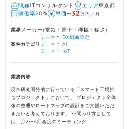
ITコンサルタント
東京都
職種
エリア
32
20%
稼働率
単価
〜
万円／月
メーカー(電気・電子・機械・輸送)
業界
テーマ
DX戦略策定
案件カテゴリ
テーマ
AI
テーマ
IoT
業務内容
現在研究開発的に行っている「スマート工場推
進プロジェクト」において、 プロジェクト全体
像の整理やロードマップの設計をご支援いただ
きたいと考えております。 ※関わり方として
は、月2〜4回程度のミーティング...