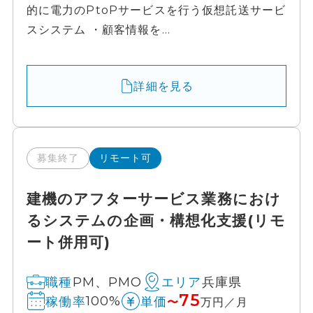
的に電力のPtoPサービスを行う仮想託送サービ
スシステム ・顧客情報を...
詳細を見る
募集終了
リモート可
建機のアフターサービス業務におけ
るシステムの企画・構想化支援(リモ
ート併用可)
PM、PMO
兵庫県
職種
エリア
75
100%
稼働率
単価
〜
万円／月