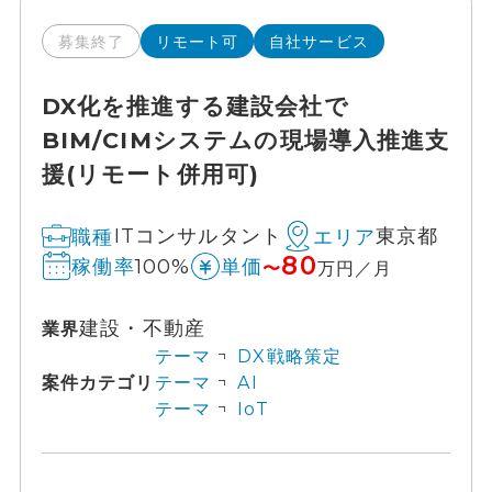
募集終了
リモート可
自社サービス
DX化を推進する建設会社で
BIM/CIMシステムの現場導入推進支
援(リモート併用可)
ITコンサルタント
東京都
職種
エリア
80
100%
稼働率
単価
〜
万円／月
建設・不動産
業界
テーマ
DX戦略策定
案件カテゴリ
テーマ
AI
テーマ
IoT