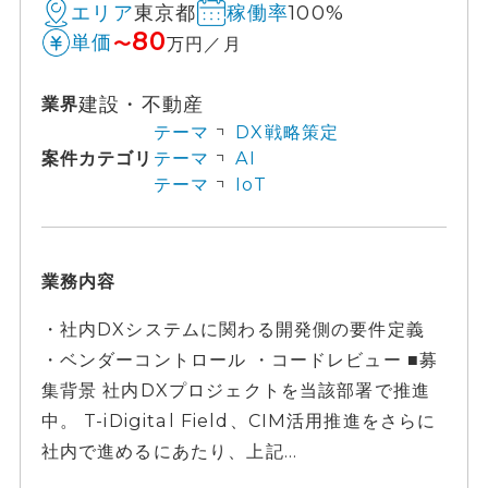
東京都
100%
エリア
稼働率
80
単価
〜
万円／月
建設・不動産
業界
テーマ
DX戦略策定
案件カテゴリ
テーマ
AI
テーマ
IoT
業務内容
・社内DXシステムに関わる開発側の要件定義
・ベンダーコントロール ・コードレビュー ■募
集背景 社内DXプロジェクトを当該部署で推進
中。 T-iDigital Field、CIM活用推進をさらに
社内で進めるにあたり、上記...