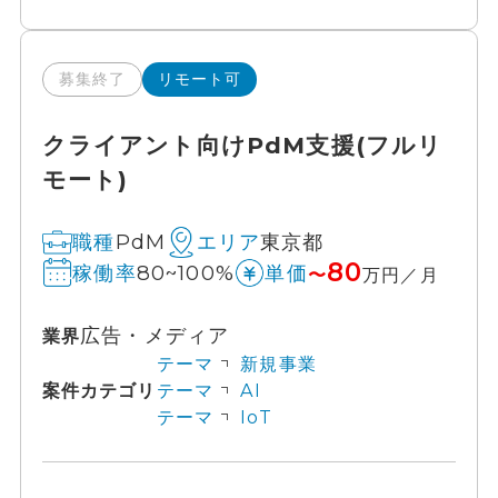
募集終了
リモート可
クライアント向けPdM支援(フルリ
モート)
PdM
東京都
職種
エリア
80
80~100%
稼働率
単価
〜
万円／月
広告・メディア
業界
テーマ
新規事業
案件カテゴリ
テーマ
AI
テーマ
IoT