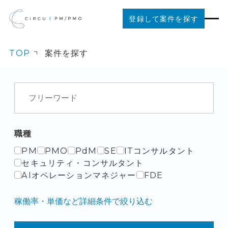
登録して案件を探す
TOP
案件を探す
案件を探す
ご利用の流れ
お役立ちコンテンツ
職種
PM
PMO
PdM
SE
ITコンサルタント
法人の方はこちら
セキュリティ・コンサルタント
AIオペレーションマネジャー
FDE
稼働率・単価など詳細条件で絞り込む