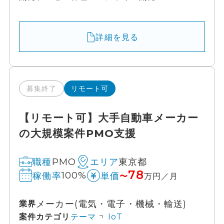
詳細を見る
募集終了
リモート可
【リモート可】大手自動車メーカー
の大規模案件PMO支援
PMO
東京都
職種
エリア
78
100%
稼働率
単価
〜
万円／月
メーカー(電気・電子・機械・輸送)
業界
案件カテゴリ
テーマ
IoT