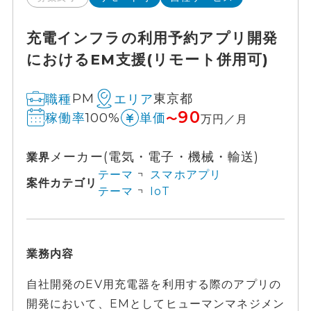
充電インフラの利用予約アプリ開発
におけるEM支援(リモート併用可)
PM
東京都
職種
エリア
90
100%
稼働率
単価
〜
万円／月
メーカー(電気・電子・機械・輸送)
業界
テーマ
スマホアプリ
案件カテゴリ
テーマ
IoT
業務内容
自社開発のEV用充電器を利用する際のアプリの
開発において、EMとしてヒューマンマネジメン