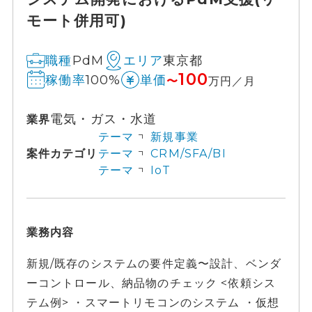
モート併用可)
PdM
東京都
職種
エリア
100
100%
稼働率
単価
〜
万円／月
電気・ガス・水道
業界
テーマ
新規事業
案件カテゴリ
テーマ
CRM/SFA/BI
テーマ
IoT
業務内容
新規/既存のシステムの要件定義〜設計、ベンダ
ーコントロール、納品物のチェック <依頼シス
テム例> ・スマートリモコンのシステム ・仮想