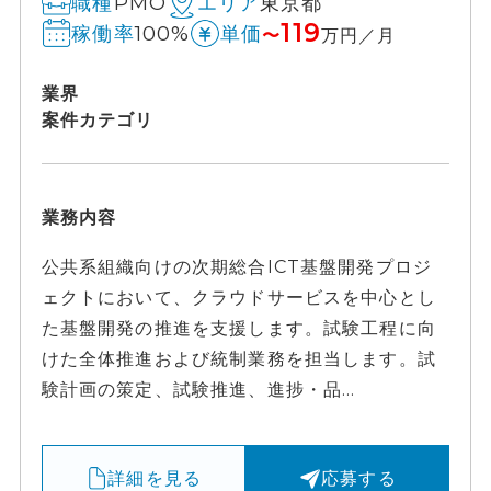
PMO
東京都
職種
エリア
119
100%
稼働率
単価
〜
万円／月
業界
案件カテゴリ
業務内容
公共系組織向けの次期総合ICT基盤開発プロジ
ェクトにおいて、クラウドサービスを中心とし
た基盤開発の推進を支援します。試験工程に向
けた全体推進および統制業務を担当します。試
験計画の策定、試験推進、進捗・品...
詳細を見る
応募する