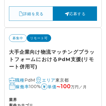
詳細を見る
応募する
募集中
リモート可
大手企業向け物流マッチングプラッ
トフォームにおけるPdM支援(リモ
ート併用可)
PdM
東京都
職種
エリア
100
100%
稼働率
単価
〜
万円／月
業界
案件カテゴリ