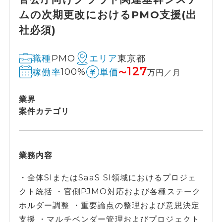
ムの次期更改におけるPMO支援(出
社必須)
PMO
東京都
職種
エリア
127
100%
稼働率
単価
〜
万円／月
業界
案件カテゴリ
業務内容
・全体SIまたはSaaS SI領域におけるプロジェ
クト統括 ・官側PJMO対応および各種ステーク
ホルダー調整 ・重要論点の整理および意思決定
支援 ・マルチベンダー管理およびプロジェクト