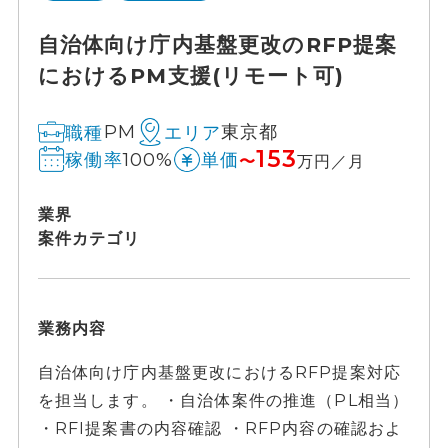
自治体向け庁内基盤更改のRFP提案
におけるPM支援(リモート可)
PM
東京都
職種
エリア
153
100%
稼働率
単価
〜
万円／月
業界
案件カテゴリ
業務内容
自治体向け庁内基盤更改におけるRFP提案対応
を担当します。 ・自治体案件の推進（PL相当）
・RFI提案書の内容確認 ・RFP内容の確認およ