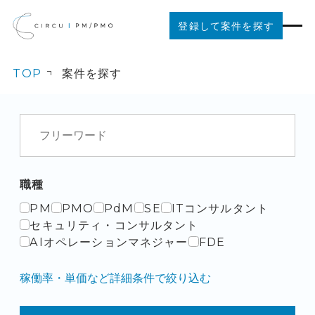
登録して案件を探す
TOP
案件を探す
案件を探す
ご利用の流れ
お役立ちコンテンツ
職種
PM
PMO
PdM
SE
ITコンサルタント
法人の方はこちら
セキュリティ・コンサルタント
AIオペレーションマネジャー
FDE
稼働率・単価など詳細条件で絞り込む