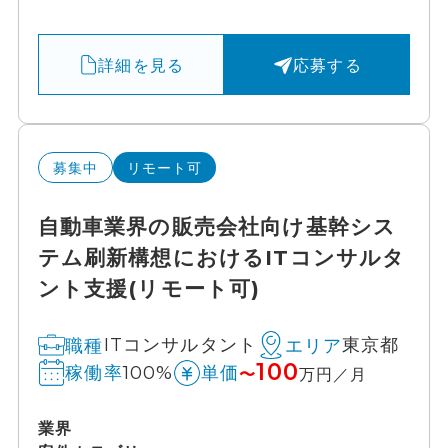
詳細を見る
応募する
募集中
リモート可
自動車業界の販売会社向け基幹シス
テム刷新構想におけるITコンサルタ
ント支援(リモート可)
ITコンサルタント
東京都
職種
エリア
100
100%
稼働率
単価
〜
万円／月
業界