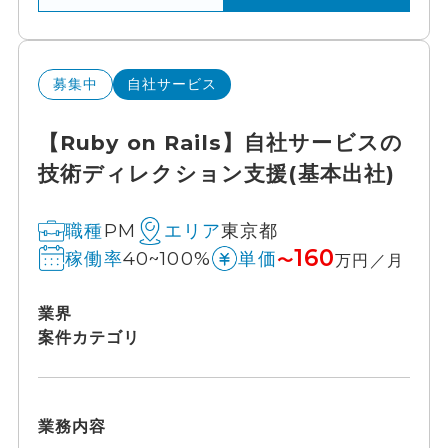
募集中
自社サービス
【Ruby on Rails】自社サービスの
技術ディレクション支援(基本出社)
PM
東京都
職種
エリア
160
40~100%
稼働率
単価
〜
万円／月
業界
案件カテゴリ
業務内容