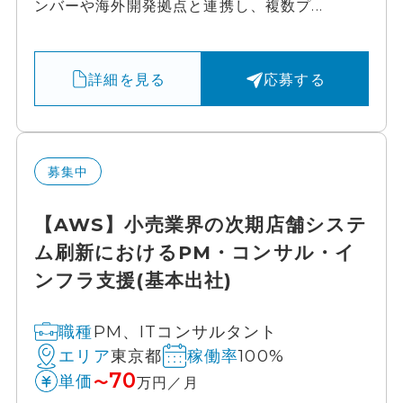
ンバーや海外開発拠点と連携し、複数プ...
詳細を見る
応募する
募集中
【AWS】小売業界の次期店舗システ
ム刷新におけるPM・コンサル・イ
ンフラ支援(基本出社)
PM、ITコンサルタント
職種
東京都
100%
エリア
稼働率
70
単価
〜
万円／月