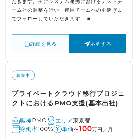
だきます。主にシステム連携におけるテストチ
ームとの調整を行い、運用チームへの引継ぎま
でフォローしていただきます。 ■...
詳細を見る
応募する
募集中
プライベートクラウド移行プロジェ
クトにおけるPMO支援(基本出社)
PMO
東京都
職種
エリア
100
100%
稼働率
単価
〜
万円／月