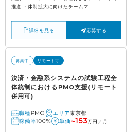
推進 ・体制拡大に向けたチームマ...
詳細を見る
応募する
募集中
リモート可
決済・金融系システムの試験工程全
体統制におけるPMO支援(リモート
併用可)
PMO
東京都
職種
エリア
153
100%
稼働率
単価
〜
万円／月