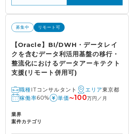
募集中
リモート可
【Oracle】BI/DWH・データレイ
クを含むデータ利活用基盤の移行・
整流化におけるデータアーキテクト
支援(リモート併用可)
ITコンサルタント
東京都
職種
エリア
100
60%
稼働率
単価
〜
万円／月
業界
案件カテゴリ