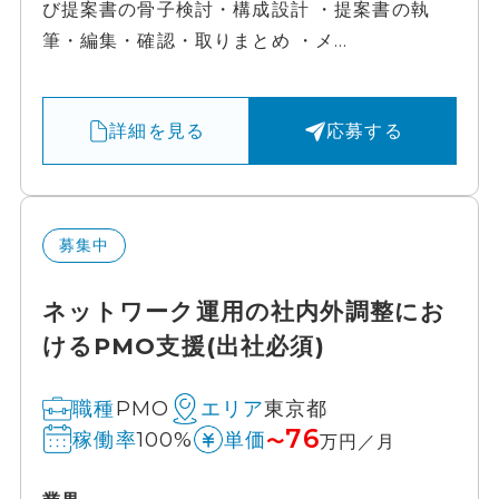
び提案書の骨子検討・構成設計 ・提案書の執
筆・編集・確認・取りまとめ ・メ...
詳細を見る
応募する
募集中
ネットワーク運用の社内外調整にお
けるPMO支援(出社必須)
PMO
東京都
職種
エリア
76
100%
稼働率
単価
〜
万円／月