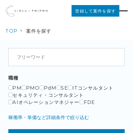
登録して案件を探す
TOP
案件を探す
案件を探す
ご利用の流れ
お役立ちコンテンツ
職種
PM
PMO
PdM
SE
ITコンサルタント
法人の方はこちら
セキュリティ・コンサルタント
AIオペレーションマネジャー
FDE
稼働率・単価など詳細条件で絞り込む