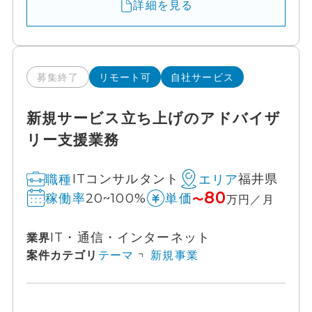
詳細を見る
募集終了
リモート可
自社サービス
新規サービス立ち上げのアドバイザ
リー支援業務
ITコンサルタント
福井県
職種
エリア
80
20~100%
稼働率
単価
〜
万円／月
IT・通信・インターネット
業界
案件カテゴリ
テーマ
新規事業