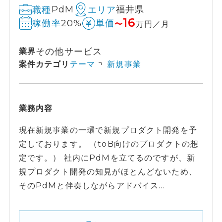
PdM
福井県
職種
エリア
16
20%
稼働率
単価
〜
万円／月
その他サービス
業界
案件カテゴリ
テーマ
新規事業
業務内容
現在新規事業の一環で新規プロダクト開発を予
定しております。 （toB向けのプロダクトの想
定です。） 社内にPdMを立てるのですが、新
規プロダクト開発の知見がほとんどないため、
そのPdMと伴奏しながらアドバイス...