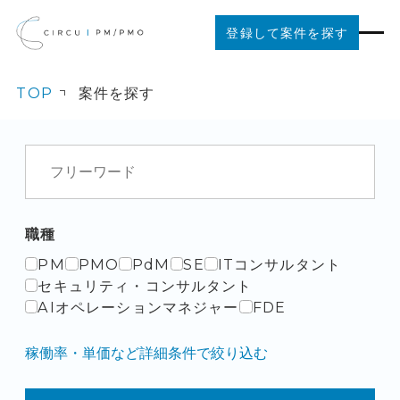
登録して案件を探す
TOP
案件を探す
案件を探す
ご利用の流れ
お役立ちコンテンツ
職種
PM
PMO
PdM
SE
ITコンサルタント
法人の方はこちら
セキュリティ・コンサルタント
AIオペレーションマネジャー
FDE
稼働率・単価など詳細条件で絞り込む