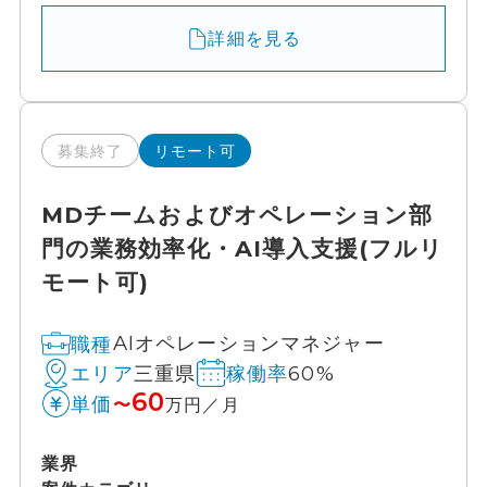
詳細を見る
募集終了
リモート可
MDチームおよびオペレーション部
門の業務効率化・AI導入支援(フルリ
モート可)
AIオペレーションマネジャー
職種
三重県
60%
エリア
稼働率
60
単価
〜
万円／月
業界