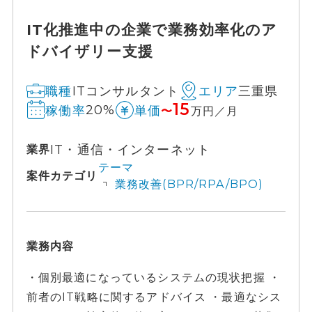
IT化推進中の企業で業務効率化のア
ドバイザリー支援
ITコンサルタント
三重県
職種
エリア
15
20%
稼働率
単価
〜
万円／月
IT・通信・インターネット
業界
テーマ
案件カテゴリ
業務改善(BPR/RPA/BPO)
業務内容
・個別最適になっているシステムの現状把握 ・
前者のIT戦略に関するアドバイス ・最適なシス