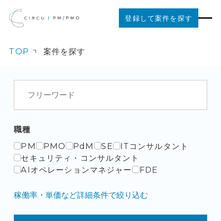
登録して案件を探す
TOP
案件を探す
案件を探す
ご利用の流れ
お役立ちコンテンツ
職種
PM
PMO
PdM
SE
ITコンサルタント
法人の方はこちら
セキュリティ・コンサルタント
AIオペレーションマネジャー
FDE
稼働率・単価など詳細条件で絞り込む