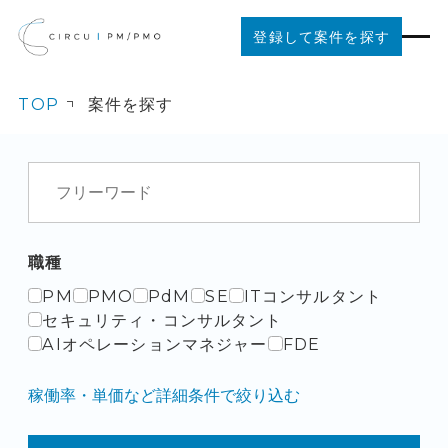
登録して案件を探す
TOP
案件を探す
案件を探す
ご利用の流れ
お役立ちコンテンツ
職種
PM
PMO
PdM
SE
ITコンサルタント
法人の方はこちら
セキュリティ・コンサルタント
AIオペレーションマネジャー
FDE
稼働率・単価など詳細条件で絞り込む