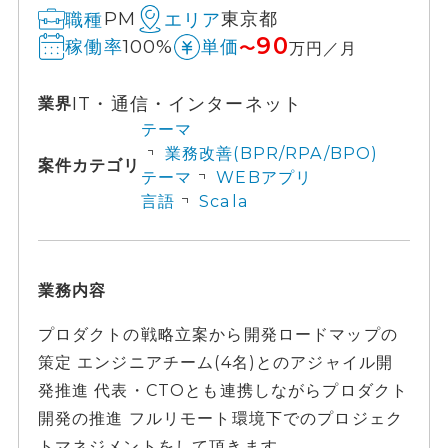
PM
東京都
職種
エリア
90
100%
稼働率
単価
〜
万円／月
IT・通信・インターネット
業界
テーマ
業務改善(BPR/RPA/BPO)
案件カテゴリ
テーマ
WEBアプリ
言語
Scala
業務内容
プロダクトの戦略立案から開発ロードマップの
策定 エンジニアチーム(4名)とのアジャイル開
発推進 代表・CTOとも連携しながらプロダクト
開発の推進 フルリモート環境下でのプロジェク
トマネジメントをして頂きます...