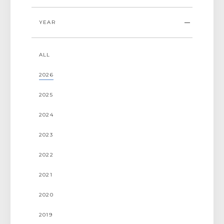
YEAR
ALL
プレスリリース
ALL
お知らせ
2026
掲載情報
2025
2024
2023
2022
2021
2020
2019