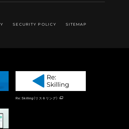
CY
SECURITY POLICY
SITEMAP
Re:Skilling（リスキリング）