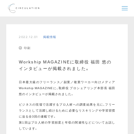
2022.12.01
掲載情報
印刷
Workship MAGAZINEに取締役 福田 悠の
インタビューが掲載されました。
日本最大級のフリーランス／副業／複業ワーカー向けメディア
Workship MAGAZINEに、取締役 プロシェアリング本部長 福田
悠のインタビューが掲載されました。
ビジネスの現場で活躍するプロ人材への調査結果を元に、フリー
ランスとして活躍し続けるために必要なリスキリングや学習習慣
に迫る全3回の連載です。
第1回はプロ人材の学習頻度と年収の関連性などについてお話し
しています。