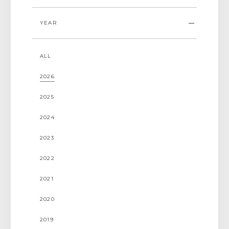
YEAR
ALL
プレスリリース
ALL
お知らせ
2026
掲載情報
2025
2024
2023
2022
2021
2020
2019