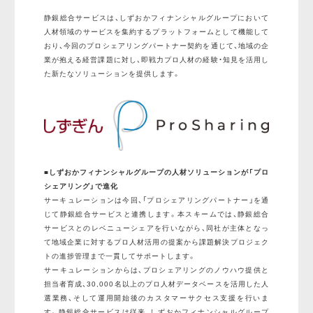
静銀総合サービスは、しずおかフィナンシャルグループにおいて
人材領域のサービスを集約するプラットフォームとして機能して
おり、今回のプロシェアリングパートナー契約を通じて、地域の企
業が抱える経営課題に対し、即戦力プロ人材の経験・知見を活用し
た新たなソリューションを提供します。
■しずおかフィナンシャルグループの人材ソリューションが「プロ
シェアリング」で進化
サーキュレーションは今回、「プロシェアリングパートナー」を通
じて静銀総合サービスと連携します。本スキームでは、静銀総合
サービスとのレベニューシェアを行いながら、同社が主体となっ
て地域企業に対するプロ人材活用の提案から課題解決プロジェク
トの進捗管理まで一貫してサポートします。
サーキュレーションからは、プロシェアリングのノウハウ提供と
担当者育成、30,000名以上のプロ人材データベースを活用した人
選業務、そして運用開始後のカスタマーサクセス支援を行いま
す。静銀総合サービスは従来、しずおかフィナンシャルグループ