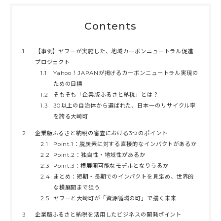
Contents
1
【事例】ヤフーが実施した、地域カーボンニュートラル促進
プロジェクト
1.1
Yahoo！JAPANが掲げるカーボンニュートラル実現の
ための目標
1.2
そもそも「企業版ふるさと納税」とは？
1.3
30以上の自治体から選ばれた、日本一のリサイクル率
を誇る大崎町
2
企業版ふるさと納税の審査における3つのポイント
2.1
Point.1：脱炭素に対する直接的なインパクトがあるか
2.2
Point.2：独自性・地域性があるか
2.3
Point.3：横展開可能なモデルとなりうるか
2.4
まとめ：短期・長期でのインパクトを見定め、世界的
な横展開まで狙う
2.5
ヤフーと大崎町が「資源循環の町」で描く未来
3
企業版ふるさと納税を活用したビジネスの開発ポイント