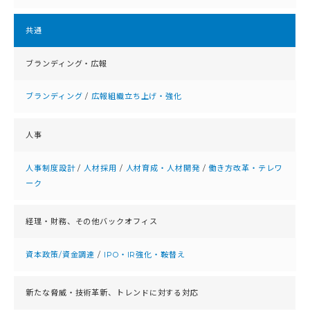
共通
ブランディング・広報
ブランディング
/
広報組織立ち上げ・強化
人事
人事制度設計
/
人材採用
/
人材育成・人材開発
/
働き方改革・テレワ
ーク
経理・財務、
その他バックオフィス
資本政策/資金調達
/
IPO・IR強化・鞍替え
新たな脅威・技術革新、
トレンドに対する対応