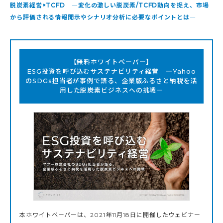
脱炭素経営×TCFD ―変化の激しい脱炭素/TCFD動向を捉え、市場
から評価される情報開示やシナリオ分析に必要なポイントとは―
【無料ホワイトペーパー】
ESG投資を呼び込むサステナビリティ経営 ―Yahoo
のSDGs担当者が事例で語る、企業版ふるさと納税を活
用した脱炭素ビジネスへの挑戦―
本ホワイトペーパーは、2021年11月18日に開催したウェビナー