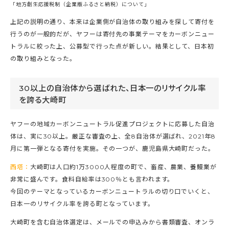
「地方創生応援税制（企業版ふるさと納税）について」
上記の説明の通り、本来は企業側が自治体の取り組みを探して寄付を
行うのが一般的だが、ヤフーは寄付先の事業テーマをカーボンニュー
トラルに絞った上、公募型で行った点が新しい。結果として、日本初
の取り組みとなった。
30以上の自治体から選ばれた、日本一のリサイクル率
を誇る大崎町
ヤフーの地域カーボンニュートラル促進プロジェクトに応募した自治
体は、実に30以上。厳正な審査の上、全8自治体が選ばれ、2021年8
月に第一弾となる寄付を実施。その一つが、鹿児島県大崎町だった。
西塔：
大崎町は人口約1万3000人程度の町で、畜産、農業、養鰻業が
非常に盛んです。食料自給率は300％とも言われます。
今回のテーマとなっているカーボンニュートラルの切り口でいくと、
日本一のリサイクル率を誇る町となっています。
大崎町を含む自治体選定は、メールでの申込みから書類審査、オンラ