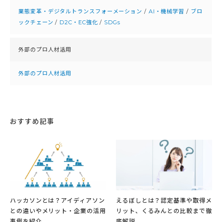
業態変革・デジタルトランスフォーメーション
/
AI・機械学習
/
ブロ
ックチェーン
/
D2C・EC強化
/
SDGs
外部のプロ人材活用
外部のプロ人材活用
おすすめ記事
ハッカソンとは？アイディアソン
えるぼしとは？認定基準や取得メ
との違いやメリット・企業の活用
リット、くるみんとの比較まで徹
事例を紹介
底解説