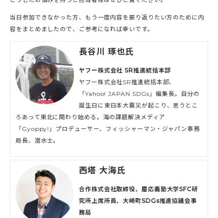
当日参加できなかった方、もう一度内容を振り返りたい方のために内
容をまとめましたので、ご参考になれば幸いです。
長谷川 琢也氏
ヤフー株式会社 SR推進統括本部
ヤフー株式会社SR推進統括本部、
「Yahoo! JAPAN SDGs」編集長。自分の
誕生日に東日本大震災が起こり、思うとこ
ろあって東北に関わり始める。海の課題解決メディア
「Gyoppy!」プロデューサー、フィッシャーマン・ジャパン事務
局長、潜水士。
西塔 大海氏
合作株式会社取締役、慶応義塾大学SFC研
究所上席所員、大崎町SDGs推進協議会事
務局