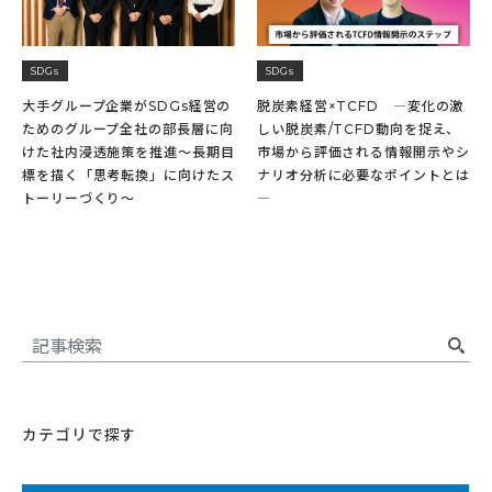
SDGs
SDGs
大手グループ企業がSDGs経営の
脱炭素経営×TCFD ―変化の激
ためのグループ全社の部長層に向
しい脱炭素/TCFD動向を捉え、
けた社内浸透施策を推進～長期目
市場から評価される情報開示やシ
標を描く「思考転換」に向けたス
ナリオ分析に必要なポイントとは
トーリーづくり～
―
カテゴリで探す