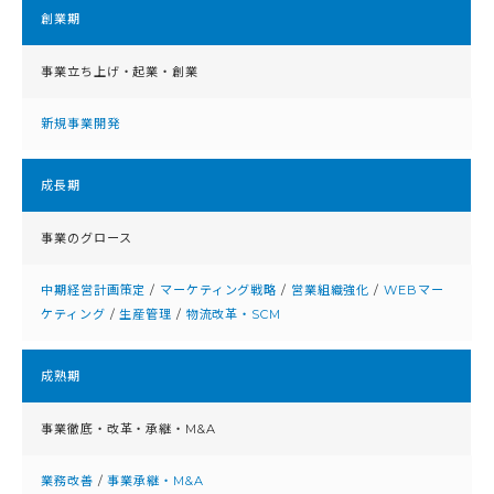
創業期
事業立ち上げ・起業・創業
新規事業開発
成⻑期
事業のグロース
中期経営計画策定
/
マーケティング戦略
/
営業組織強化
/
WEBマー
ケティング
/
生産管理
/
物流改革・SCM
成熟期
事業徹底・改⾰・承継・M&A
業務改善
/
事業承継・M&A