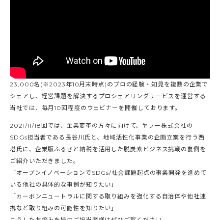
23,000名(※2023年10月末時点)のプロの経験・知見を複数の企業で
シェアし、経営課題を解決するプロシェアリングサービスを運営する
当社では、毎月10回程度のウェビナーを開催しております。
2021/11/18回では、企業変革の方々に向けて、ヤフー株式会社の
SDGs担当者である長谷川氏と、地域活性化事業の企画立案を行う西
塔氏に、企業版ふるさと納税を活用した脱炭素ビジネス挑戦の裏側を
ご紹介いただきました。
「オープンイノベーションでSDGs/社会課題起点の事業開発を進めて
いる他社の具体的な事例が知りたい」
「カーボンニュートラルに関する取り組みを強化する自治体や他社連
携など取り組みの可能性を知りたい」
こうしたお悩みを持つご担当者様はぜひご覧ください。