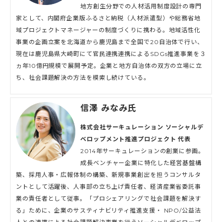
地方創生分野での人材活用制度設計の専門
家として、内閣府企業版ふるさと納税（人材派遣型）や総務省地
域プロジェクトマネージャーの制度づくりに携わる。地域活性化
事業の企画立案を北海道から鹿児島まで全国で20自治体で行い、
現在は鹿児島県大崎町にて官民連携連携によるSDGs推進事業を３
ヵ年10億円規模で展開予定。企業と地方自治体の双方の立場に立
ち、社会課題解決の方法を模索し続けている。
信澤 みなみ氏
株式会社サーキュレーション ソーシャルデ
ベロップメント推進プロジェクト 代表
2014年サーキュレーションの創業に参画。
成長ベンチャー企業に特化した経営基盤構
築、採用人事・広報体制の構築、新規事業創出を担うコンサルタ
ントとして活躍後、人事部の立ち上げ責任者、経済産業省委託事
業の責任者として従事。「プロシェアリングで社会課題を解決す
る」ために、企業のサスティナビリティ推進支援・ NPO/公益法