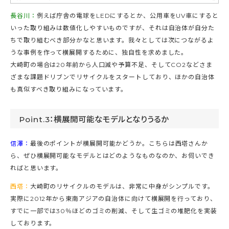
長谷川：
例えば庁舎の電球をLEDにするとか、公用車をUV車にすると
いった取り組みは数値化しやすいものですが、それは自治体が自分た
ちで取り組むべき部分かなと思います。我々としては次につながるよ
うな事例を作って横展開するために、独自性を求めました。
大崎町の場合は20年前から人口減や予算不足、そしてCO2などさま
ざまな課題ドリブンでリサイクルをスタートしており、ほかの自治体
も真似すべき取り組みになっています。
Point.3：横展開可能なモデルとなりうるか
信澤：
最後のポイントが横展開可能かどうか。こちらは西塔さんか
ら、ぜひ横展開可能なモデルとはどのようなものなのか、お伺いでき
ればと思います。
西塔：
大崎町のリサイクルのモデルは、非常に中身がシンプルです。
実際に2012年から東南アジアの自治体に向けて横展開を行っており、
すでに一部では30％ほどのゴミの削減、そして生ゴミの堆肥化を実装
しております。