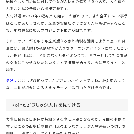
納税をした自治体に対して企業が人材を派遣できるもので、人件費を
ふるさと納税予算から拠出可能です。
人材派遣は2021年の春頃から始まったばかりで、まだ全国に6、7事例
ほどしかありませんが、企業が資金だけではなく人材も提供すること
で、地域貢献に加えプロジェクト推進が図れます。
また、ヤフーがそもそも企業版ふるさと納税を活用しようと思った背
景には、最大9割の税額控除が大きなターニングポイントになったとい
う。長谷川氏は、「9割になったタイミングで、ヤフーとして社会貢献
の文脈に活かせないかということで構想が始まり、今に至ります」と
語る。
信澤：
ここはぜひ知っていただきたいポイントですね。脱炭素のよう
な、共創が必要になる大きなテーマに活用いただけそうです。
Point.2：ブリッジ人材を見つける
実際に企業と自治体が共創をする際に必要となるのが、今回の事例で
言うところの西塔氏や長谷川氏のようなブリッジ人材――お互いの想いを
翻訳し、橋渡しをしてくれる役割の存在だ。