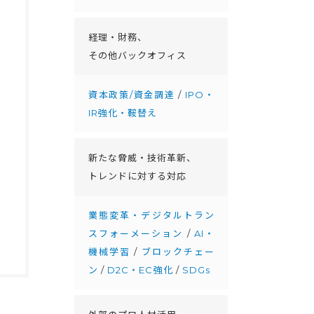
経理・財務、
その他バックオフィス
資本政策/資金調達
/
IPO・
IR強化・鞍替え
新たな脅威・技術革新、
トレンドに対する対応
業態変革・デジタルトラン
スフォーメーション
/
AI・
機械学習
/
ブロックチェー
ン
/
D2C・EC強化
/
SDGs