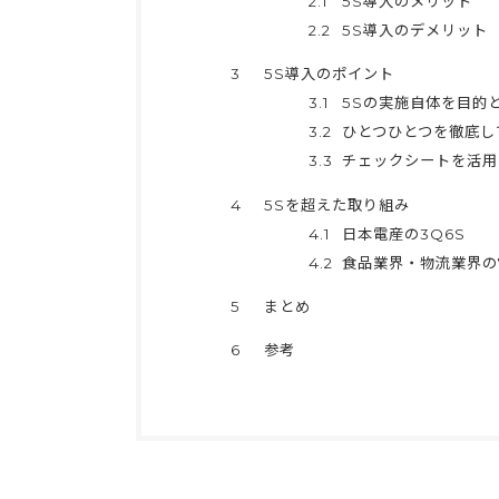
2.1
5S導入のメリット
2.2
5S導入のデメリット
3
5S導入のポイント
3.1
5Sの実施自体を目的
3.2
ひとつひとつを徹底し
3.3
チェックシートを活用
4
5Sを超えた取り組み
4.1
日本電産の3Q6S
4.2
食品業界・物流業界の
5
まとめ
6
参考