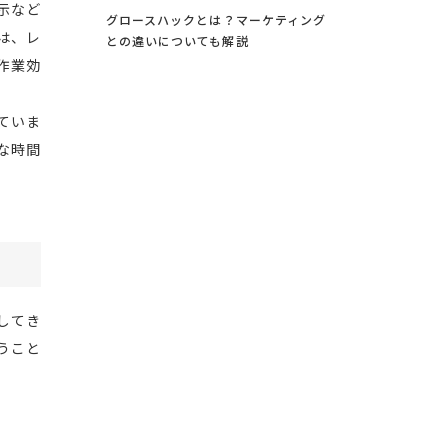
示など
グロースハックとは？マーケティング
は、レ
との違いについても解説
作業効
ていま
な時間
してき
うこと