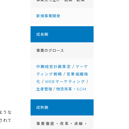
新規事業開発
成⻑期
事業のグロース
中期経営計画策定
/
マーケ
ティング戦略
/
営業組織強
化
/
WEBマーケティング
/
生産管理
/
物流改革・SCM
成熟期
ような
されて
事業徹底・改⾰・承継・