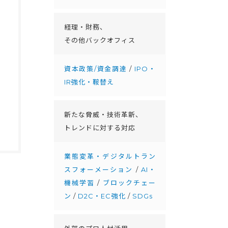
経理・財務、
その他バックオフィス
資本政策/資金調達
/
IPO・
IR強化・鞍替え
新たな脅威・技術革新、
トレンドに対する対応
業態変革・デジタルトラン
スフォーメーション
/
AI・
機械学習
/
ブロックチェー
ン
/
D2C・EC強化
/
SDGs