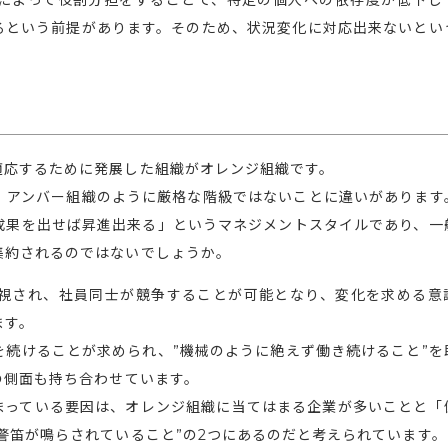
によって役割分担をすることで、特定の個人への依存度が低下し
るという前提があります。そのため、状況変化に対応出来ないとい
適応するために発展した組織がオレンジ組織です。
、アンバー組織のように厳格な階級ではないことに違いがあります
成果を出せば昇進出来る」というマネジメントスタイルであり、一
集約されるのではないでしょうか。
視され、社員同士が競争することが可能となり、変化を求める意
ます。
続けることが求められ、”機械のように絶えず働き続けること”を
の側面も持ち合わせています。
まっている要因は、オレンジ組織に当てはまる企業が多いことと「
警笛が鳴らされていること”の2つにあるのだと考えられています。