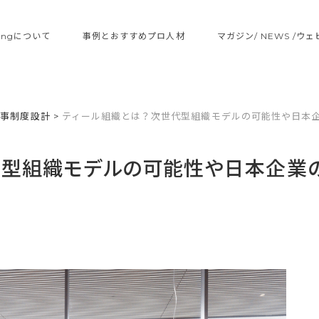
ltingについて
事例とおすすめプロ人材
マガジン/ NEWS /ウ
人事制度設計
>
ティール組織とは？次世代型組織モデルの可能性や日本
代型組織モデルの可能性や日本企業