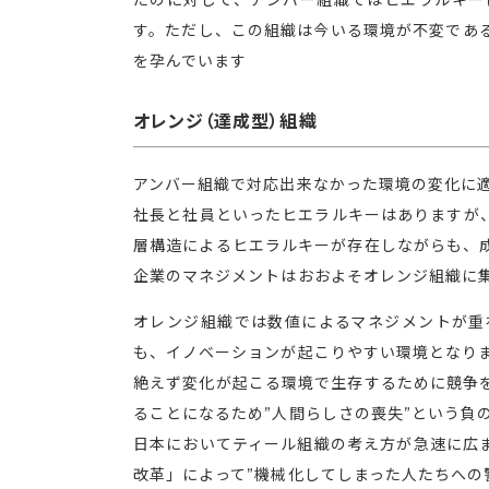
たのに対して、アンバー組織ではヒエラルキー
す。ただし、この組織は今いる環境が不変であ
を孕んでいます
オレンジ（達成型）組織
アンバー組織で対応出来なかった環境の変化に
社長と社員といったヒエラルキーはありますが
層構造によるヒエラルキーが存在しながらも、
企業のマネジメントはおおよそオレンジ組織に
オレンジ組織では数値によるマネジメントが重
も、イノベーションが起こりやすい環境となり
絶えず変化が起こる環境で生存するために競争を
ることになるため”人間らしさの喪失”という負
日本においてティール組織の考え方が急速に広
改革」によって”機械化してしまった人たちへの