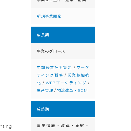
新規事業開発
成⻑期
事業のグロース
中期経営計画策定
/
マーケ
ティング戦略
/
営業組織強
化
/
WEBマーケティング
/
生産管理
/
物流改革・SCM
成熟期
事業徹底・改⾰・承継・
ing