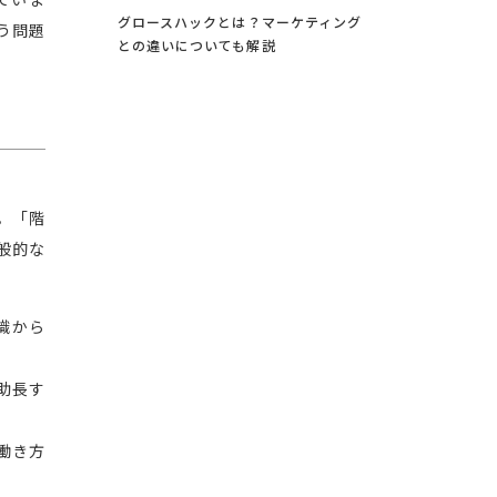
ていま
グロースハックとは？マーケティング
う問題
との違いについても解説
。「階
般的な
識から
助長す
働き方