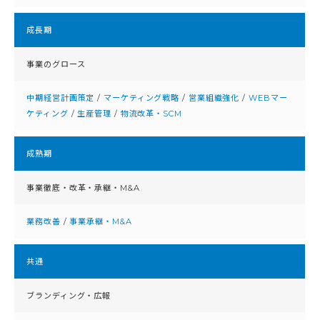
成⻑期
事業のグロース
中期経営計画策定
/
マーケティング戦略
/
営業組織強化
/
WEBマー
ケティング
/
生産管理
/
物流改革・SCM
成熟期
事業徹底・改⾰・承継・M&A
業務改善
/
事業承継・M&A
共通
ブランディング・広報