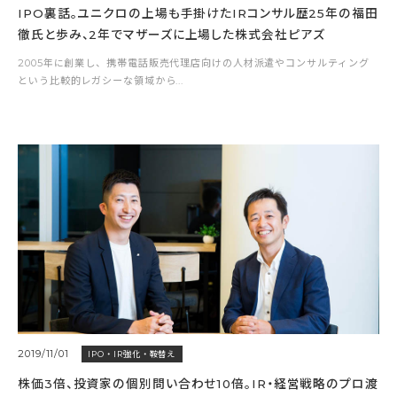
IPO裏話。ユニクロの上場も手掛けたIRコンサル歴25年の福田
徹氏と歩み、2年でマザーズに上場した株式会社ピアズ
2005年に創業し、携帯電話販売代理店向けの人材派遣やコンサルティング
という比較的レガシーな領域から...
2019/11/01
IPO・IR強化・鞍替え
株価3倍、投資家の個別問い合わせ10倍。IR・経営戦略のプロ渡