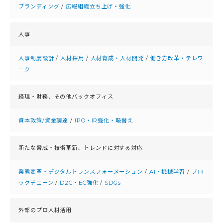
ブランディング
/
広報組織立ち上げ・強化
人事
人事制度設計
/
人材採用
/
人材育成・人材開発
/
働き方改革・テレワ
ーク
経理・財務、
その他バックオフィス
資本政策/資金調達
/
IPO・IR強化・鞍替え
新たな脅威・技術革新、
トレンドに対する対応
業態変革・デジタルトランスフォーメーション
/
AI・機械学習
/
ブロ
ックチェーン
/
D2C・EC強化
/
SDGs
外部のプロ人材活用