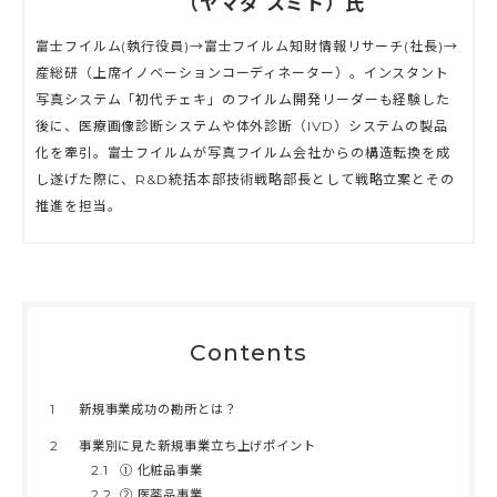
（ヤマダ スミト）氏
富士フイルム(執行役員)→富士フイルム知財情報リサーチ(社長)→
産総研（上席イノベーションコーディネーター）。インスタント
写真システム「初代チェキ」のフイルム開発リーダーも経験した
後に、医療画像診断システムや体外診断（IVD）システムの製品
化を牽引。富士フイルムが写真フイルム会社からの構造転換を成
し遂げた際に、R&D統括本部技術戦略部長として戦略立案とその
推進を担当。
Contents
1
新規事業成功の勘所とは？
2
事業別に見た新規事業立ち上げポイント
2.1
① 化粧品事業
2.2
② 医薬品事業