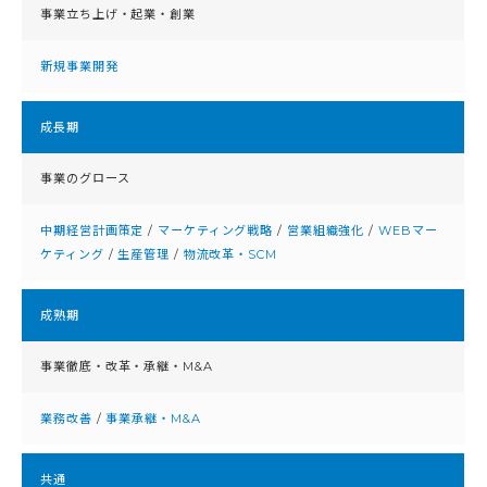
事業立ち上げ・起業・創業
新規事業開発
成⻑期
事業のグロース
中期経営計画策定
/
マーケティング戦略
/
営業組織強化
/
WEBマー
ケティング
/
生産管理
/
物流改革・SCM
成熟期
事業徹底・改⾰・承継・M&A
業務改善
/
事業承継・M&A
共通