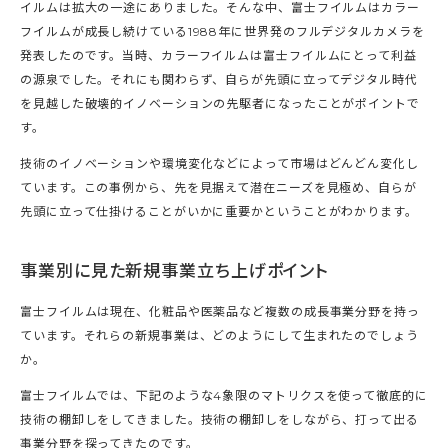
イルムは拡大の一途にありました。そんな中、富士フイルムはカラー
フイルムが成長し続けている1988年に世界発のフルデジタルカメラを
発表したのです。当時、カラーフイルムは富士フイルムにとって利益
の源泉でした。それにも関わらず、自らが先頭に立ってデジタル時代
を見越した破壊的イノベーションの先駆者になったことがポイントで
す。
技術のイノベーションや環境変化などによって市場はどんどん変化し
ています。この事例から、先を見据えて潜在ニーズを見極め、自らが
先頭に立って仕掛けることがいかに重要かということがわかります。
事業別に見た新規事業立ち上げポイント
富士フイルムは現在、化粧品や医薬品など複数の成長事業分野を持っ
ています。それらの新規事業は、どのようにして生まれたのでしょう
か。
富士フイルムでは、下記のような4象限のマトリクスを使って徹底的に
技術の棚卸しをしてきました。技術の棚卸しをしながら、打って出る
事業分野を探ってきたのです。