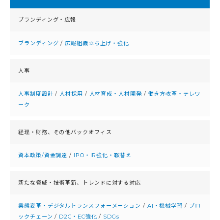
ブランディング・広報
ブランディング
/
広報組織立ち上げ・強化
人事
人事制度設計
/
人材採用
/
人材育成・人材開発
/
働き方改革・テレワ
ーク
経理・財務、
その他バックオフィス
資本政策/資金調達
/
IPO・IR強化・鞍替え
新たな脅威・技術革新、
トレンドに対する対応
業態変革・デジタルトランスフォーメーション
/
AI・機械学習
/
ブロ
ックチェーン
/
D2C・EC強化
/
SDGs