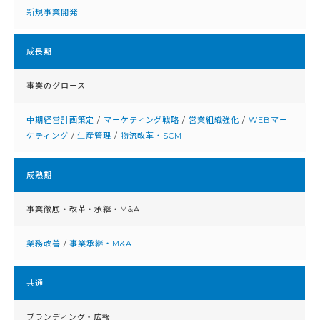
新規事業開発
成⻑期
事業のグロース
中期経営計画策定
/
マーケティング戦略
/
営業組織強化
/
WEBマー
ケティング
/
生産管理
/
物流改革・SCM
成熟期
事業徹底・改⾰・承継・M&A
業務改善
/
事業承継・M&A
共通
ブランディング・広報