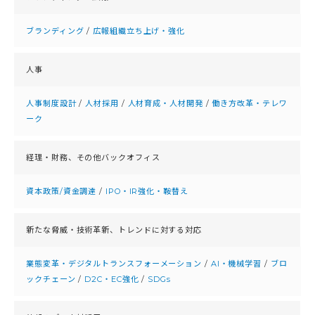
ブランディング
/
広報組織立ち上げ・強化
人事
人事制度設計
/
人材採用
/
人材育成・人材開発
/
働き方改革・テレワ
ーク
経理・財務、
その他バックオフィス
資本政策/資金調達
/
IPO・IR強化・鞍替え
新たな脅威・技術革新、
トレンドに対する対応
業態変革・デジタルトランスフォーメーション
/
AI・機械学習
/
ブロ
ックチェーン
/
D2C・EC強化
/
SDGs